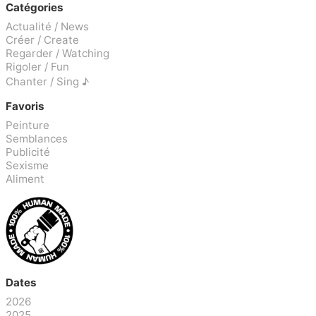
Catégories
Actualité / News
Créer / Create
Regarder / Watching
Rigoler / Fun
Chanter / Sing ♪
Favoris
Peinture
Semblances
Publicité
Sexisme
Aliment
Dates
2026
2025