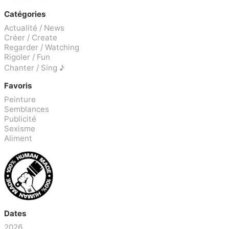
Catégories
Actualité / News
Créer / Create
Regarder / Watching
Rigoler / Fun
Chanter / Sing ♪
Favoris
Peinture
Semblances
Publicité
Sexisme
Aliment
Dates
2026