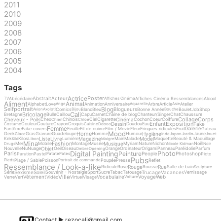
2011
2010
2009
2008
2007
2006
2005
2004
Tags
Actrice
Poster
Abstrait
Acteur
Abécédaire
Affiches Cinéma Ressemblances
Alcool
TV
Affiches Cinéma
Aliment
Animal
Alphabet
Love
Animation
Anniversaire
Arbre
Article
Atelier
Ange
Aquarelle
Asie
Blog
Selfportrait
Blogueurs
Comics
Blanc
Bleu
Bonne Année
Boulet
Job
Shop
Avion
Axolotl
Bijou
Bouche
Cali
Bricolage
Bretagne
Bulle
Caillou
Capu
Carnet
Chaine de blog
Chanteur/Singer
Chat
Chaussure
Collage
Corps
Cheveux - Poils
Cinéma
Chex
Chinois
Ciel
Cigarette
Cochon
Coeur
Coiffure
Chien
Chloé
Enfant
Exposition
Dessin
Fake
Couleur
Couture
Crayon
Croquis
Doudou
Eau
Costume
Cuisine
Ddooo
Femme
Galerie
Fantôme
Fake covers
Feuille
Fil de cuivre
Film / Movie
Fleur
Fringues ridicules
Fruit
Gateau
Mood
Home
Hygiène
Geek
Gras
Gravure
Guadeloupe
Homme
Humour
Jaune
Glace
Inde
Japon
Jardin
Jouet
Liste
Livre
Magazine
Model
Kek
Kilos
Lumière
Main
Malade
Maquette
Beauté & Maquillage
Kiki
Libon
Maigre
Mina
Fashion
Musique
Mer
Mobile
Montage
Musée
Myriam
Nature
Nichon
Noël
Drugs
Nicole Kidman
Noir
Objet
Nouvelle
Nu
Nuage
Oeil
Oiseau
Orange
Ordinateur
Origami
Panneau
Paréidolie
Parfum
Ombre
Opening
Digital Painting
Photo
Peinture
Paris
People
Photoshop
Parution
Pastel
Picto
Patate
Pates
Pubs
Plage / Sable
Poisson
Poupée
Presse
Reflet
Pieds
Portrait de commande
Ressemblance / Look-a-like
Rouge
Rue
Ridicule
Rose
Rousse
Salle de bain
Sculpture
Sexisme
Soleil
Trucage
Vacances
Série
Souvenir - Nostalgie
Sport
Sucre
Tabac
Tatouage
Vernissage
Ville
Vêtement
Vocabulaire
Voyage
Web
Verre
Vert
Vidéo
Virtuel
Visage
Voiture
Contact ►
rezocali@gmail.com