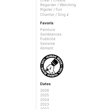
Créer / Create
Regarder / Watching
Rigoler / Fun
Chanter / Sing ♪
Favoris
Peinture
Semblances
Publicité
Sexisme
Aliment
Dates
2026
2025
2024
2023
2022