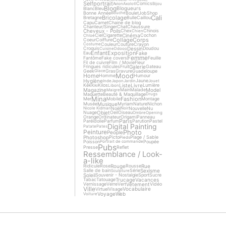
Selfportrait
Comics
Avion
Axolotl
Bijou
Blog
Blogueurs
Blanc
Bleu
Bonne Année
Boulet
Job
Shop
Bouche
Cali
Bricolage
Bretagne
Bulle
Caillou
Capu
Carnet
Chaine de blog
Chanteur/Singer
Chat
Chaussure
Cheveux - Poils
Chex
Chinois
Chien
Cinéma
Ciel
Cigarette
Cochon
Chloé
Collage
Corps
Coeur
Coiffure
Couleur
Couture
Crayon
Costume
Dessin
Croquis
Doudou
Cuisine
Ddooo
Enfant
Exposition
Fake
Eau
Femme
Fantôme
Fake covers
Feuille
Fil de cuivre
Film / Movie
Fleur
Galerie
Fringues ridicules
Fruit
Gateau
Geek
Gras
Gravure
Guadeloupe
Glace
Mood
Home
Homme
Humour
Hygiène
Jaune
Inde
Japon
Jardin
Jouet
Liste
Livre
Kek
Kilos
Lumière
Kiki
Libon
Magazine
Model
Main
Malade
Maigre
Maquette
Beauté & Maquillage
Drugs
Mina
Fashion
Mer
Mobile
Montage
Musique
Musée
Myriam
Nature
Nichon
Noël
Nouvelle
Nu
Nicole Kidman
Noir
Objet
Nuage
Oeil
Oiseau
Ombre
Opening
Orange
Ordinateur
Origami
Panneau
Paris
Paréidolie
Parfum
Parution
Pastel
Digital Painting
Patate
Pates
Photo
Peinture
People
Photoshop
Picto
Plage / Sable
Pieds
Poisson
Poupée
Portrait de commande
Pubs
Presse
Reflet
Ressemblance / Look-
a-like
Rouge
Rue
Ridicule
Rose
Rousse
Sexisme
Salle de bain
Série
Sculpture
Soleil
Souvenir - Nostalgie
Sport
Sucre
Trucage
Vacances
Tabac
Tatouage
Vêtement
Vernissage
Verre
Vert
Vidéo
Ville
Vocabulaire
Virtuel
Visage
Voyage
Web
Voiture