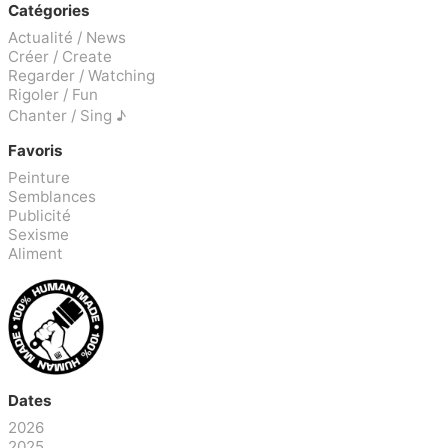
Catégories
Actualité / News
Créer / Create
Regarder / Watching
Rigoler / Fun
Chanter / Sing ♪
Favoris
Peinture
Semblances
Publicité
Sexisme
Aliment
Dates
2026
2025