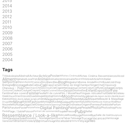
2015
2014
2013
2012
2011
2010
2009
2008
2007
2006
2005
2004
Tags
Actrice
Poster
Abstrait
Acteur
Abécédaire
Affiches Cinéma Ressemblances
Alcool
TV
Affiches Cinéma
Aliment
Animal
Alphabet
Love
Animation
Anniversaire
Arbre
Article
Atelier
Ange
Aquarelle
Asie
Blog
Selfportrait
Blogueurs
Comics
Blanc
Bleu
Bonne Année
Boulet
Job
Shop
Avion
Axolotl
Bijou
Bouche
Cali
Bricolage
Bretagne
Bulle
Caillou
Capu
Carnet
Chaine de blog
Chanteur/Singer
Chat
Chaussure
Collage
Corps
Cheveux - Poils
Cinéma
Chex
Chinois
Ciel
Cigarette
Cochon
Coeur
Coiffure
Chien
Chloé
Enfant
Exposition
Dessin
Fake
Couleur
Couture
Crayon
Croquis
Doudou
Eau
Costume
Cuisine
Ddooo
Femme
Galerie
Fantôme
Fake covers
Feuille
Fil de cuivre
Film / Movie
Fleur
Fringues ridicules
Fruit
Gateau
Mood
Home
Hygiène
Geek
Gras
Gravure
Guadeloupe
Homme
Humour
Jaune
Glace
Inde
Japon
Jardin
Jouet
Liste
Livre
Magazine
Model
Kek
Kilos
Lumière
Main
Malade
Maquette
Beauté & Maquillage
Kiki
Libon
Maigre
Mina
Fashion
Musique
Mer
Mobile
Montage
Musée
Myriam
Nature
Nichon
Noël
Drugs
Nicole Kidman
Noir
Objet
Nouvelle
Nu
Nuage
Oeil
Oiseau
Orange
Ordinateur
Origami
Panneau
Paréidolie
Parfum
Ombre
Opening
Digital Painting
Photo
Peinture
Paris
People
Photoshop
Parution
Pastel
Picto
Patate
Pates
Pubs
Plage / Sable
Poisson
Poupée
Presse
Reflet
Pieds
Portrait de commande
Ressemblance / Look-a-like
Rouge
Rue
Ridicule
Rose
Rousse
Salle de bain
Sculpture
Sexisme
Soleil
Trucage
Vacances
Série
Souvenir - Nostalgie
Sport
Sucre
Tabac
Tatouage
Vernissage
Ville
Vêtement
Vocabulaire
Voyage
Web
Verre
Vert
Vidéo
Virtuel
Visage
Voiture