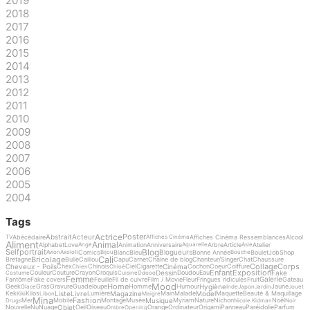
2019
2018
2017
2016
2015
2014
2013
2012
2011
2010
2009
2008
2007
2006
2005
2004
Tags
Actrice
Poster
Abstrait
Acteur
Abécédaire
Affiches Cinéma Ressemblances
Alcool
TV
Affiches Cinéma
Aliment
Animal
Alphabet
Love
Animation
Anniversaire
Arbre
Article
Atelier
Ange
Aquarelle
Asie
Blog
Selfportrait
Blogueurs
Comics
Blanc
Bleu
Bonne Année
Boulet
Job
Shop
Avion
Axolotl
Bijou
Bouche
Cali
Bricolage
Bretagne
Bulle
Caillou
Capu
Carnet
Chaine de blog
Chanteur/Singer
Chat
Chaussure
Collage
Corps
Cheveux - Poils
Cinéma
Chex
Chinois
Ciel
Cigarette
Cochon
Coeur
Coiffure
Chien
Chloé
Enfant
Exposition
Dessin
Fake
Couleur
Couture
Crayon
Croquis
Doudou
Eau
Costume
Cuisine
Ddooo
Femme
Galerie
Fantôme
Fake covers
Feuille
Fil de cuivre
Film / Movie
Fleur
Fringues ridicules
Fruit
Gateau
Mood
Home
Hygiène
Geek
Gras
Gravure
Guadeloupe
Homme
Humour
Jaune
Glace
Inde
Japon
Jardin
Jouet
Liste
Livre
Magazine
Model
Kek
Kilos
Lumière
Main
Malade
Maquette
Beauté & Maquillage
Kiki
Libon
Maigre
Mina
Fashion
Musique
Mer
Mobile
Montage
Musée
Myriam
Nature
Nichon
Noël
Drugs
Nicole Kidman
Noir
Objet
Nouvelle
Nu
Nuage
Oeil
Oiseau
Orange
Ordinateur
Origami
Panneau
Paréidolie
Parfum
Ombre
Opening