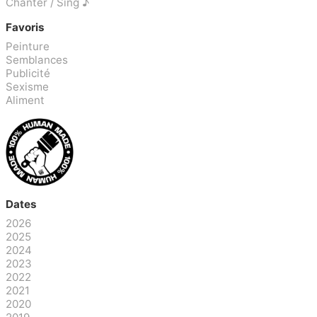
Chanter / Sing ♪
Favoris
Peinture
Semblances
Publicité
Sexisme
Aliment
Dates
2026
2025
2024
2023
2022
2021
2020