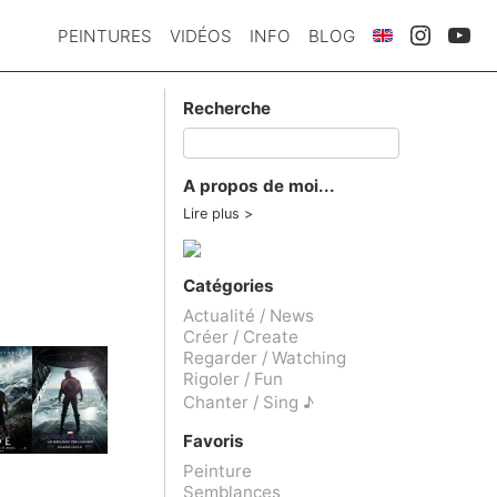
PEINTURES
VIDÉOS
INFO
BLOG
Recherche
A propos de moi...
Lire plus
Catégories
Actualité / News
Créer / Create
Regarder / Watching
Rigoler / Fun
Chanter / Sing ♪
Favoris
Peinture
Semblances