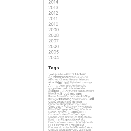
2014
2013
2012
2011
2010
2009
2008
2007
2006
2005
2004
Tags
Abstrait
Acteur
Abécédaire
TV
Actrice
Poster
Affiches Cinéma
Affiches Cinéma Ressemblances
Aliment
Alcool
Alphabet
Love
Ange
Animal
Animation
Anniversaire
Arbre
Article
Atelier
Aquarelle
Asie
Selfportrait
Comics
Avion
Axolotl
Bijou
Blog
Blogueurs
Blanc
Bleu
Bonne Année
Boulet
Job
Shop
Bouche
Cali
Bricolage
Bretagne
Bulle
Caillou
Capu
Carnet
Chaine de blog
Chanteur/Singer
Chat
Chaussure
Cheveux - Poils
Chex
Chinois
Chien
Cinéma
Ciel
Cigarette
Cochon
Chloé
Collage
Corps
Coeur
Coiffure
Couleur
Couture
Crayon
Costume
Dessin
Croquis
Doudou
Cuisine
Ddooo
Enfant
Exposition
Fake
Eau
Femme
Fantôme
Fake covers
Feuille
Fil de cuivre
Film / Movie
Fleur
Galerie
Fringues ridicules
Fruit
Gateau
Geek
Gras
Gravure
Guadeloupe
Glace