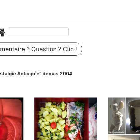
entaire ? Question ? Clic !
stalgie Anticipée" depuis 2004