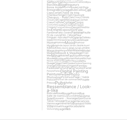
Selfportrait
Comics
Avion
Axolotl
Bijou
Blog
Blogueurs
Blanc
Bleu
Bonne Année
Boulet
Job
Shop
Bouche
Cali
Bricolage
Bretagne
Bulle
Caillou
Capu
Carnet
Chaine de blog
Chanteur/Singer
Chat
Chaussure
Cheveux - Poils
Chex
Chinois
Chien
Cinéma
Ciel
Cigarette
Cochon
Chloé
Collage
Corps
Coeur
Coiffure
Couleur
Couture
Crayon
Costume
Dessin
Croquis
Doudou
Cuisine
Ddooo
Enfant
Exposition
Fake
Eau
Femme
Fantôme
Fake covers
Feuille
Fil de cuivre
Film / Movie
Fleur
Galerie
Fringues ridicules
Fruit
Gateau
Geek
Gras
Gravure
Guadeloupe
Glace
Mood
Home
Homme
Humour
Hygiène
Jaune
Inde
Japon
Jardin
Jouet
Liste
Livre
Kek
Kilos
Lumière
Kiki
Libon
Magazine
Model
Main
Malade
Maigre
Maquette
Beauté & Maquillage
Drugs
Mina
Fashion
Mer
Mobile
Montage
Musique
Musée
Myriam
Nature
Nichon
Noël
Nouvelle
Nu
Nicole Kidman
Noir
Objet
Nuage
Oeil
Oiseau
Ombre
Opening
Orange
Ordinateur
Origami
Panneau
Paris
Paréidolie
Parfum
Parution
Pastel
Digital Painting
Patate
Pates
Photo
Peinture
People
Photoshop
Picto
Plage / Sable
Pieds
Poisson
Poupée
Portrait de commande
Pubs
Presse
Reflet
Ressemblance / Look-
a-like
Rouge
Rue
Ridicule
Rose
Rousse
Sexisme
Salle de bain
Série
Sculpture
Soleil
Souvenir - Nostalgie
Sport
Sucre
Trucage
Vacances
Tabac
Tatouage
Vêtement
Vernissage
Verre
Vert
Vidéo
Ville
Vocabulaire
Virtuel
Visage
Voyage
Web
Voiture