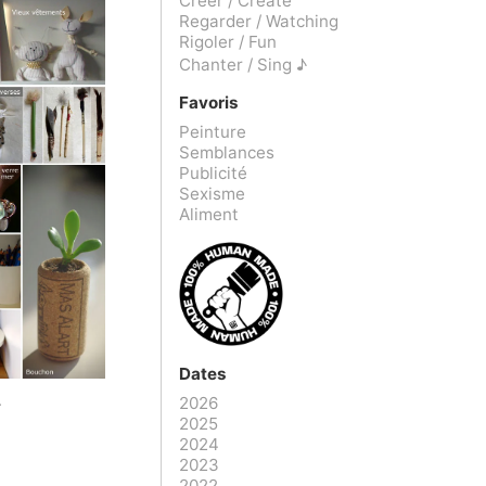
Créer / Create
Regarder / Watching
Rigoler / Fun
Chanter / Sing ♪
Favoris
Peinture
Semblances
Publicité
Sexisme
Aliment
Dates
2026
r
2025
2024
2023
2022