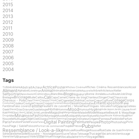
2015
2014
2013
2012
2011
2010
2009
2008
2007
2006
2005
2004
Tags
Actrice
Poster
Abstrait
Acteur
Abécédaire
Affiches Cinéma Ressemblances
Alcool
TV
Affiches Cinéma
Aliment
Animal
Alphabet
Love
Animation
Anniversaire
Arbre
Article
Atelier
Ange
Aquarelle
Asie
Blog
Selfportrait
Blogueurs
Comics
Blanc
Bleu
Bonne Année
Boulet
Job
Shop
Avion
Axolotl
Bijou
Bouche
Cali
Bricolage
Bretagne
Bulle
Caillou
Capu
Carnet
Chaine de blog
Chanteur/Singer
Chat
Chaussure
Collage
Corps
Cheveux - Poils
Cinéma
Chex
Chinois
Ciel
Cigarette
Cochon
Coeur
Coiffure
Chien
Chloé
Enfant
Exposition
Dessin
Fake
Couleur
Couture
Crayon
Croquis
Doudou
Eau
Costume
Cuisine
Ddooo
Femme
Galerie
Fantôme
Fake covers
Feuille
Fil de cuivre
Film / Movie
Fleur
Fringues ridicules
Fruit
Gateau
Mood
Home
Hygiène
Geek
Gras
Gravure
Guadeloupe
Homme
Humour
Jaune
Glace
Inde
Japon
Jardin
Jouet
Liste
Livre
Magazine
Model
Kek
Kilos
Lumière
Main
Malade
Maquette
Beauté & Maquillage
Kiki
Libon
Maigre
Mina
Fashion
Musique
Mer
Mobile
Montage
Musée
Myriam
Nature
Nichon
Noël
Drugs
Nicole Kidman
Noir
Objet
Nouvelle
Nu
Nuage
Oeil
Oiseau
Orange
Ordinateur
Origami
Panneau
Paréidolie
Parfum
Ombre
Opening
Digital Painting
Photo
Peinture
Paris
People
Photoshop
Parution
Pastel
Picto
Patate
Pates
Pubs
Plage / Sable
Poisson
Poupée
Presse
Reflet
Pieds
Portrait de commande
Ressemblance / Look-a-like
Rouge
Rue
Ridicule
Rose
Rousse
Salle de bain
Sculpture
Sexisme
Soleil
Trucage
Vacances
Série
Souvenir - Nostalgie
Sport
Sucre
Tabac
Tatouage
Vernissage
Ville
Vêtement
Vocabulaire
Voyage
Web
Verre
Vert
Vidéo
Virtuel
Visage
Voiture