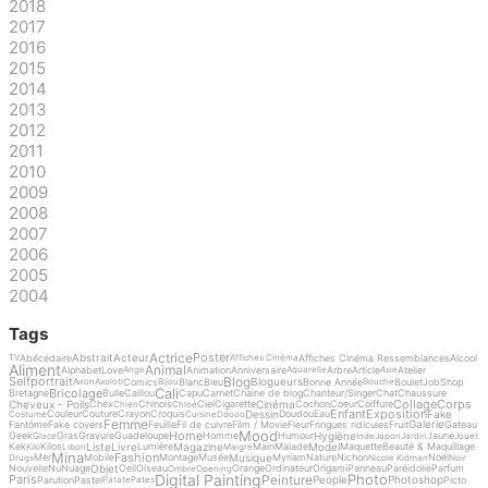
2018
2017
2016
2015
2014
2013
2012
2011
2010
2009
2008
2007
2006
2005
2004
Tags
Actrice
Poster
Abstrait
Acteur
Abécédaire
Affiches Cinéma Ressemblances
Alcool
TV
Affiches Cinéma
Aliment
Animal
Alphabet
Love
Animation
Anniversaire
Arbre
Article
Atelier
Ange
Aquarelle
Asie
Blog
Selfportrait
Blogueurs
Comics
Blanc
Bleu
Bonne Année
Boulet
Job
Shop
Avion
Axolotl
Bijou
Bouche
Cali
Bricolage
Bretagne
Bulle
Caillou
Capu
Carnet
Chaine de blog
Chanteur/Singer
Chat
Chaussure
Collage
Corps
Cheveux - Poils
Cinéma
Chex
Chinois
Ciel
Cigarette
Cochon
Coeur
Coiffure
Chien
Chloé
Enfant
Exposition
Dessin
Fake
Couleur
Couture
Crayon
Croquis
Doudou
Eau
Costume
Cuisine
Ddooo
Femme
Galerie
Fantôme
Fake covers
Feuille
Fil de cuivre
Film / Movie
Fleur
Fringues ridicules
Fruit
Gateau
Mood
Home
Hygiène
Geek
Gras
Gravure
Guadeloupe
Homme
Humour
Jaune
Glace
Inde
Japon
Jardin
Jouet
Liste
Livre
Magazine
Model
Kek
Kilos
Lumière
Main
Malade
Maquette
Beauté & Maquillage
Kiki
Libon
Maigre
Mina
Fashion
Musique
Mer
Mobile
Montage
Musée
Myriam
Nature
Nichon
Noël
Drugs
Nicole Kidman
Noir
Objet
Nouvelle
Nu
Nuage
Oeil
Oiseau
Orange
Ordinateur
Origami
Panneau
Paréidolie
Parfum
Ombre
Opening
Digital Painting
Photo
Peinture
Paris
People
Photoshop
Parution
Pastel
Picto
Patate
Pates