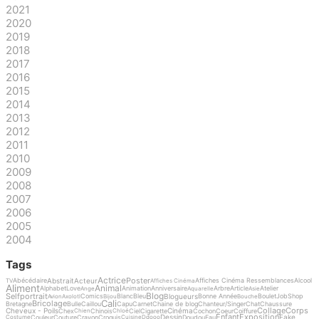
2021
2020
2019
2018
2017
2016
2015
2014
2013
2012
2011
2010
2009
2008
2007
2006
2005
2004
Tags
Actrice
Poster
Abstrait
Acteur
Abécédaire
Affiches Cinéma Ressemblances
Alcool
TV
Affiches Cinéma
Aliment
Animal
Alphabet
Love
Animation
Anniversaire
Arbre
Article
Atelier
Ange
Aquarelle
Asie
Blog
Selfportrait
Blogueurs
Comics
Blanc
Bleu
Bonne Année
Boulet
Job
Shop
Avion
Axolotl
Bijou
Bouche
Cali
Bricolage
Bretagne
Bulle
Caillou
Capu
Carnet
Chaine de blog
Chanteur/Singer
Chat
Chaussure
Collage
Corps
Cheveux - Poils
Cinéma
Chex
Chinois
Ciel
Cigarette
Cochon
Coeur
Coiffure
Chien
Chloé
Enfant
Exposition
Dessin
Fake
Couleur
Couture
Crayon
Croquis
Doudou
Eau
Costume
Cuisine
Ddooo