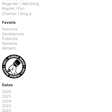
Regarder / Watching
Rigoler / Fun
Chanter / Sing ♪
Favoris
Peinture
Semblances
Publicité
Sexisme
Aliment
Dates
2026
2025
2024
2023
2022