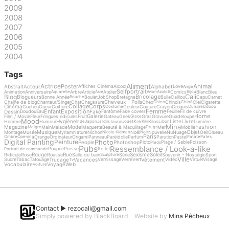
2009
2008
2007
2006
2005
2004
Tags
Aliment
Actrice
Animal
Poster
Abstrait
Acteur
Alphabet
Affiches Cinéma
Alcool
Love
Ange
Selfportrait
Animation
Anniversaire
Arbre
Article
Atelier
Comics
Blanc
Bleu
Aquarelle
Asie
Avion
Axolotl
Bijou
Cali
Blog
Bricolage
Blogueurs
Bonne Année
Boulet
Job
Shop
Bretagne
Bulle
Caillou
Capu
Carnet
Bouche
Cheveux - Poils
Chaine de blog
Chanteur/Singer
Chat
Chaussure
Chex
Chinois
Ciel
Cigarette
Chien
Chloé
Collage
Corps
Cinéma
Cochon
Coeur
Coiffure
Couleur
Couture
Crayon
Croquis
Costume
Cuisine
Ddooo
Femme
Enfant
Exposition
Dessin
Fake
Doudou
Eau
Fantôme
Fake covers
Feuille
Fil de cuivre
Home
Galerie
Film / Movie
Fleur
Fringues ridicules
Fruit
Gateau
Geek
Gras
Gravure
Guadeloupe
Glace
Mood
Hygiène
Liste
Livre
Homme
Humour
Jaune
Kek
Kilos
Lumière
Inde
Japon
Jardin
Jouet
Kiki
Libon
Mina
Fashion
Magazine
Model
Main
Malade
Maquette
Beauté & Maquillage
Mer
Mobile
Maigre
Drugs
Musique
Objet
Montage
Musée
Myriam
Nature
Nichon
Noël
Nouvelle
Nu
Nuage
Oeil
Oiseau
Nicole Kidman
Noir
Paris
Orange
Ordinateur
Origami
Panneau
Paréidolie
Parfum
Parution
Pastel
Ombre
Opening
Patate
Pates
Digital Painting
Photo
Peinture
People
Photoshop
Picto
Plage / Sable
Poisson
Pieds
Pubs
Ressemblance / Look-a-like
Poupée
Presse
Reflet
Portrait de commande
Rouge
Rue
Sexisme
Soleil
Ridicule
Rose
Rousse
Salle de bain
Série
Souvenir - Nostalgie
Sport
Sculpture
Ville
Trucage
Vacances
Vêtement
Sucre
Tabac
Tatouage
Vernissage
Verre
Vert
Vidéo
Virtuel
Visage
Tv
Vocabulaire
Voyage
Web
Voiture
Contact ►
rezocali@gmail.com
Simply powered by BlackBoard - Website by
Mina Pêcheux