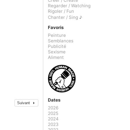
Créer / Create
Regarder / Watching
Rigoler / Fun
Chanter / Sing ♪
Favoris
Peinture
Semblances
Publicité
Sexisme
Aliment
Dates
Suivant
2026
2025
2024
2023
2022