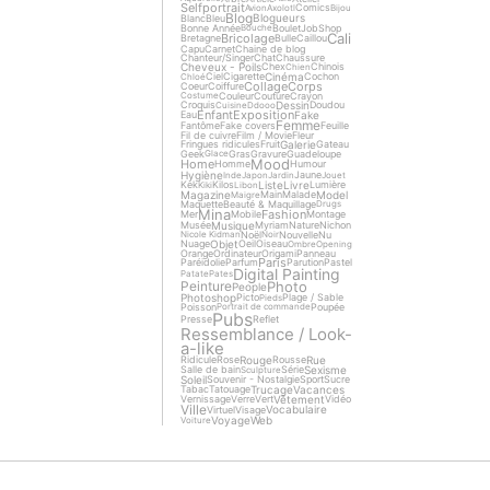
Selfportrait
Comics
Avion
Axolotl
Bijou
Blog
Blogueurs
Blanc
Bleu
Bonne Année
Boulet
Job
Shop
Bouche
Cali
Bricolage
Bretagne
Bulle
Caillou
Capu
Carnet
Chaine de blog
Chanteur/Singer
Chat
Chaussure
Cheveux - Poils
Chex
Chinois
Chien
Cinéma
Ciel
Cigarette
Cochon
Chloé
Collage
Corps
Coeur
Coiffure
Couleur
Couture
Crayon
Costume
Dessin
Croquis
Doudou
Cuisine
Ddooo
Enfant
Exposition
Fake
Eau
Femme
Fantôme
Fake covers
Feuille
Fil de cuivre
Film / Movie
Fleur
Galerie
Fringues ridicules
Fruit
Gateau
Geek
Gras
Gravure
Guadeloupe
Glace
Mood
Home
Homme
Humour
Hygiène
Jaune
Inde
Japon
Jardin
Jouet
Liste
Livre
Kek
Kilos
Lumière
Kiki
Libon
Magazine
Model
Main
Malade
Maigre
Maquette
Beauté & Maquillage
Drugs
Mina
Fashion
Mer
Mobile
Montage
Musique
Musée
Myriam
Nature
Nichon
Noël
Nouvelle
Nu
Nicole Kidman
Noir
Objet
Nuage
Oeil
Oiseau
Ombre
Opening
Orange
Ordinateur
Origami
Panneau
Paris
Paréidolie
Parfum
Parution
Pastel
Digital Painting
Patate
Pates
Photo
Peinture
People
Photoshop
Picto
Plage / Sable
Pieds
Poisson
Poupée
Portrait de commande
Pubs
Presse
Reflet
Ressemblance / Look-
a-like
Rouge
Rue
Ridicule
Rose
Rousse
Sexisme
Salle de bain
Série
Sculpture
Soleil
Souvenir - Nostalgie
Sport
Sucre
Trucage
Vacances
Tabac
Tatouage
Vêtement
Vernissage
Verre
Vert
Vidéo
Ville
Vocabulaire
Virtuel
Visage
Voyage
Web
Voiture