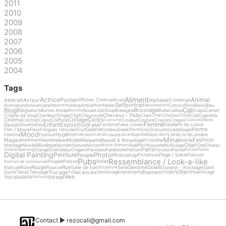
2011
2010
2009
2008
2007
2006
2005
2004
Tags
Aliment
Actrice
Animal
Poster
Abstrait
Acteur
Alphabet
Affiches Cinéma
Alcool
Love
Ange
Selfportrait
Animation
Anniversaire
Arbre
Article
Atelier
Comics
Blanc
Bleu
Aquarelle
Asie
Avion
Axolotl
Bijou
Cali
Blog
Bricolage
Blogueurs
Bonne Année
Boulet
Job
Shop
Bretagne
Bulle
Caillou
Capu
Carnet
Bouche
Cheveux - Poils
Chaine de blog
Chanteur/Singer
Chat
Chaussure
Chex
Chinois
Ciel
Cigarette
Chien
Chloé
Collage
Corps
Cinéma
Cochon
Coeur
Coiffure
Couleur
Couture
Crayon
Croquis
Costume
Cuisine
Ddooo
Femme
Enfant
Exposition
Dessin
Fake
Doudou
Eau
Fantôme
Fake covers
Feuille
Fil de cuivre
Home
Galerie
Film / Movie
Fleur
Fringues ridicules
Fruit
Gateau
Geek
Gras
Gravure
Guadeloupe
Glace
Mood
Hygiène
Liste
Livre
Homme
Humour
Jaune
Kek
Kilos
Lumière
Inde
Japon
Jardin
Jouet
Kiki
Libon
Mina
Fashion
Magazine
Model
Main
Malade
Maquette
Beauté & Maquillage
Mer
Mobile
Maigre
Drugs
Musique
Objet
Montage
Musée
Myriam
Nature
Nichon
Noël
Nouvelle
Nu
Nuage
Oeil
Oiseau
Nicole Kidman
Noir
Paris
Orange
Ordinateur
Origami
Panneau
Paréidolie
Parfum
Parution
Pastel
Ombre
Opening
Patate
Pates
Digital Painting
Photo
Peinture
People
Photoshop
Picto
Plage / Sable
Poisson
Pieds
Pubs
Ressemblance / Look-a-like
Poupée
Presse
Reflet
Portrait de commande
Rouge
Rue
Sexisme
Soleil
Ridicule
Rose
Rousse
Salle de bain
Série
Souvenir - Nostalgie
Sport
Sculpture
Ville
Trucage
Vacances
Vêtement
Sucre
Tabac
Tatouage
Vernissage
Verre
Vert
Vidéo
Virtuel
Visage
Tv
Vocabulaire
Voyage
Web
Voiture
Contact ►
rezocali@gmail.com