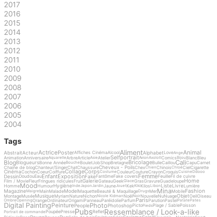
2017
2016
2015
2014
2013
2012
2011
2010
2009
2008
2007
2006
2005
2004
Tags
Aliment
Actrice
Animal
Poster
Abstrait
Acteur
Alphabet
Affiches Cinéma
Alcool
Love
Ange
Selfportrait
Animation
Anniversaire
Arbre
Article
Atelier
Comics
Blanc
Bleu
Aquarelle
Asie
Avion
Axolotl
Bijou
Cali
Blog
Bricolage
Blogueurs
Bonne Année
Boulet
Job
Shop
Bretagne
Bulle
Caillou
Capu
Carnet
Bouche
Cheveux - Poils
Chaine de blog
Chanteur/Singer
Chat
Chaussure
Chex
Chinois
Ciel
Cigarette
Chien
Chloé
Collage
Corps
Cinéma
Cochon
Coeur
Coiffure
Couleur
Couture
Crayon
Croquis
Costume
Cuisine
Ddooo
Femme
Enfant
Exposition
Dessin
Fake
Doudou
Eau
Fantôme
Fake covers
Feuille
Fil de cuivre
Home
Galerie
Film / Movie
Fleur
Fringues ridicules
Fruit
Gateau
Geek
Gras
Gravure
Guadeloupe
Glace
Mood
Hygiène
Liste
Livre
Homme
Humour
Jaune
Kek
Kilos
Lumière
Inde
Japon
Jardin
Jouet
Kiki
Libon
Mina
Fashion
Magazine
Model
Main
Malade
Maquette
Beauté & Maquillage
Mer
Mobile
Maigre
Drugs
Musique
Objet
Montage
Musée
Myriam
Nature
Nichon
Noël
Nouvelle
Nu
Nuage
Oeil
Oiseau
Nicole Kidman
Noir
Paris
Orange
Ordinateur
Origami
Panneau
Paréidolie
Parfum
Parution
Pastel
Ombre
Opening
Patate
Pates
Digital Painting
Photo
Peinture
People
Photoshop
Picto
Plage / Sable
Poisson
Pieds
Pubs
Ressemblance / Look-a-like
Poupée
Presse
Reflet
Portrait de commande