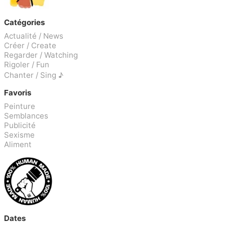
Catégories
Actualité / News
Créer / Create
Regarder / Watching
Rigoler / Fun
Chanter / Sing ♪
Favoris
Peinture
Semblances
Publicité
Sexisme
Aliment
Dates