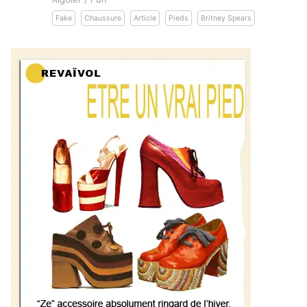
Fake
Chaussure
Article
Pieds
Britney Spears