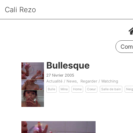
Cali Rezo
Comm
Bullesque
27 février 2005
Actualité / News
Regarder / Watching
Bulle
Mina
Home
Coeur
Salle de bain
Nei