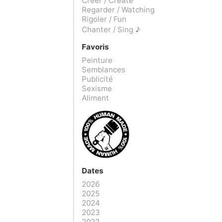
Créer / Create
Regarder / Watching
Rigoler / Fun
Chanter / Sing ♪
Favoris
Peinture
Semblances
Publicité
Sexisme
Aliment
Dates
2026
2025
2024
2023
2022