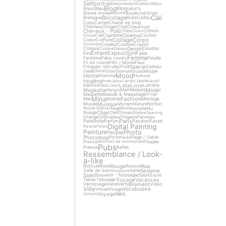
Selfportrait
Comics
Avion
Axolotl
Bijou
Blog
Blogueurs
Blanc
Bleu
Bonne Année
Boulet
Job
Shop
Bouche
Cali
Bricolage
Bretagne
Bulle
Caillou
Capu
Carnet
Chaine de blog
Chanteur/Singer
Chat
Chaussure
Cheveux - Poils
Chex
Chinois
Chien
Cinéma
Ciel
Cigarette
Cochon
Chloé
Collage
Corps
Coeur
Coiffure
Couleur
Couture
Crayon
Costume
Dessin
Croquis
Doudou
Cuisine
Ddooo
Enfant
Exposition
Fake
Eau
Femme
Fantôme
Fake covers
Feuille
Fil de cuivre
Film / Movie
Fleur
Galerie
Fringues ridicules
Fruit
Gateau
Geek
Gras
Gravure
Guadeloupe
Glace
Mood
Home
Homme
Humour
Hygiène
Jaune
Inde
Japon
Jardin
Jouet
Liste
Livre
Kek
Kilos
Lumière
Kiki
Libon
Magazine
Model
Main
Malade
Maigre
Maquette
Beauté & Maquillage
Drugs
Mina
Fashion
Mer
Mobile
Montage
Musique
Musée
Myriam
Nature
Nichon
Noël
Nouvelle
Nu
Nicole Kidman
Noir
Objet
Nuage
Oeil
Oiseau
Ombre
Opening
Orange
Ordinateur
Origami
Panneau
Paris
Paréidolie
Parfum
Parution
Pastel
Digital Painting
Patate
Pates
Photo
Peinture
People
Photoshop
Picto
Plage / Sable
Pieds
Poisson
Poupée
Portrait de commande
Pubs
Presse
Reflet
Ressemblance / Look-
a-like
Rouge
Rue
Ridicule
Rose
Rousse
Sexisme
Salle de bain
Série
Sculpture
Soleil
Souvenir - Nostalgie
Sport
Sucre
Trucage
Vacances
Tabac
Tatouage
Vêtement
Vernissage
Verre
Vert
Vidéo
Ville
Vocabulaire
Virtuel
Visage
Voyage
Web
Voiture