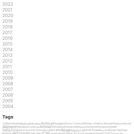
2022
2021
2020
2019
2018
2017
2016
2015
2014
2013
2012
2011
2010
2009
2008
2007
2006
2005
2004
Tags
Actrice
Poster
Abstrait
Acteur
Abécédaire
Affiches Cinéma Ressemblances
Alcool
TV
Affiches Cinéma
Aliment
Animal
Alphabet
Love
Animation
Anniversaire
Arbre
Article
Atelier
Ange
Aquarelle
Asie
Blog
Selfportrait
Blogueurs
Comics
Blanc
Bleu
Bonne Année
Boulet
Job
Shop
Avion
Axolotl
Bijou
Bouche
Cali
Bricolage
Bretagne
Bulle
Caillou
Capu
Carnet
Chaine de blog
Chanteur/Singer
Chat
Chaussure