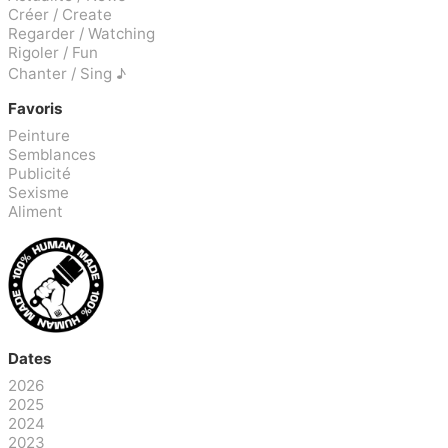
Créer / Create
Regarder / Watching
Rigoler / Fun
Chanter / Sing ♪
Favoris
Peinture
Semblances
Publicité
Sexisme
Aliment
Dates
2026
2025
2024
2023