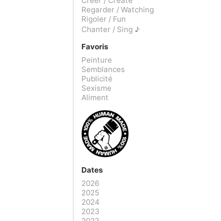
Créer / Create
Regarder / Watching
Rigoler / Fun
Chanter / Sing ♪
Favoris
Peinture
Semblances
Publicité
Sexisme
Aliment
Dates
2026
2025
2024
2023
2022