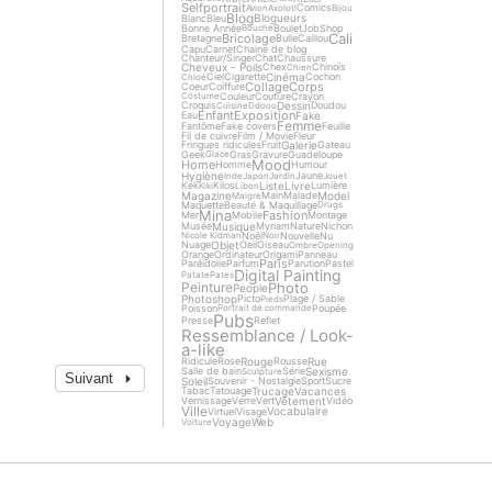
Selfportrait
Comics
Avion
Axolotl
Bijou
Blog
Blogueurs
Blanc
Bleu
Bonne Année
Boulet
Job
Shop
Bouche
Cali
Bricolage
Bretagne
Bulle
Caillou
Capu
Carnet
Chaine de blog
Chanteur/Singer
Chat
Chaussure
Cheveux - Poils
Chex
Chinois
Chien
Cinéma
Ciel
Cigarette
Cochon
Chloé
Collage
Corps
Coeur
Coiffure
Couleur
Couture
Crayon
Costume
Dessin
Croquis
Doudou
Cuisine
Ddooo
Enfant
Exposition
Fake
Eau
Femme
Fantôme
Fake covers
Feuille
Fil de cuivre
Film / Movie
Fleur
Galerie
Fringues ridicules
Fruit
Gateau
Geek
Gras
Gravure
Guadeloupe
Glace
Mood
Home
Homme
Humour
Hygiène
Jaune
Inde
Japon
Jardin
Jouet
Liste
Livre
Kek
Kilos
Lumière
Kiki
Libon
Magazine
Model
Main
Malade
Maigre
Maquette
Beauté & Maquillage
Drugs
Mina
Fashion
Mer
Mobile
Montage
Musique
Musée
Myriam
Nature
Nichon
Noël
Nouvelle
Nu
Nicole Kidman
Noir
Objet
Nuage
Oeil
Oiseau
Ombre
Opening
Orange
Ordinateur
Origami
Panneau
Paris
Paréidolie
Parfum
Parution
Pastel
Digital Painting
Patate
Pates
Photo
Peinture
People
Photoshop
Picto
Plage / Sable
Pieds
Poisson
Poupée
Portrait de commande
Pubs
Presse
Reflet
Ressemblance / Look-
a-like
Rouge
Rue
Ridicule
Rose
Rousse
Sexisme
Salle de bain
Série
Sculpture
Suivant
Soleil
Souvenir - Nostalgie
Sport
Sucre
Trucage
Vacances
Tabac
Tatouage
Vêtement
Vernissage
Verre
Vert
Vidéo
Ville
Vocabulaire
Virtuel
Visage
Voyage
Web
Voiture