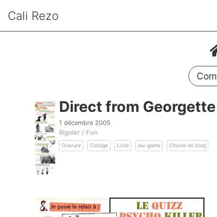
Cali Rezo
Comm
Direct from Georgette
1 décembre 2005
Rigoler / Fun
Gravure
Collage
Liste
jeu-game
Chaine de blog