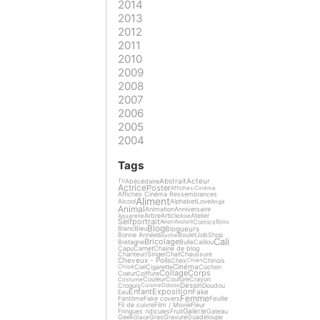
2014
2013
2012
2011
2010
2009
2008
2007
2006
2005
2004
Tags
Abstrait
Acteur
Abécédaire
TV
Actrice
Poster
Affiches Cinéma
Affiches Cinéma Ressemblances
Aliment
Alcool
Alphabet
Love
Ange
Animal
Animation
Anniversaire
Arbre
Article
Atelier
Aquarelle
Asie
Selfportrait
Comics
Avion
Axolotl
Bijou
Blog
Blogueurs
Blanc
Bleu
Bonne Année
Boulet
Job
Shop
Bouche
Cali
Bricolage
Bretagne
Bulle
Caillou
Capu
Carnet
Chaine de blog
Chanteur/Singer
Chat
Chaussure
Cheveux - Poils
Chex
Chinois
Chien
Cinéma
Ciel
Cigarette
Cochon
Chloé
Collage
Corps
Coeur
Coiffure
Couleur
Couture
Crayon
Costume
Dessin
Croquis
Doudou
Cuisine
Ddooo
Enfant
Exposition
Fake
Eau
Femme
Fantôme
Fake covers
Feuille
Fil de cuivre
Film / Movie
Fleur
Galerie
Fringues ridicules
Fruit
Gateau
Geek
Gras
Gravure
Guadeloupe
Glace