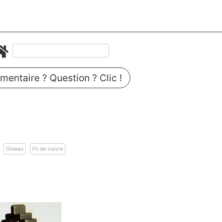
entaire ? Question ? Clic !
Oiseau
Fil de cuivre