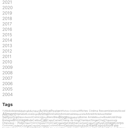
2021
2020
2019
2018
2017
2016
2015
2014
2013
2012
2011
2010
2009
2008
2007
2006
2005
2004
Tags
Actrice
Poster
Abstrait
Acteur
Abécédaire
Affiches Cinéma Ressemblances
Alcool
TV
Affiches Cinéma
Aliment
Animal
Alphabet
Love
Animation
Anniversaire
Arbre
Article
Atelier
Ange
Aquarelle
Asie
Blog
Selfportrait
Blogueurs
Comics
Blanc
Bleu
Bonne Année
Boulet
Job
Shop
Avion
Axolotl
Bijou
Bouche
Cali
Bricolage
Bretagne
Bulle
Caillou
Capu
Carnet
Chaine de blog
Chanteur/Singer
Chat
Chaussure
Collage
Corps
Cheveux - Poils
Cinéma
Chex
Chinois
Ciel
Cigarette
Cochon
Coeur
Coiffure
Chien
Chloé
Enfant
Exposition
Dessin
Fake
Couleur
Couture
Crayon
Croquis
Doudou
Eau
Costume
Cuisine
Ddooo