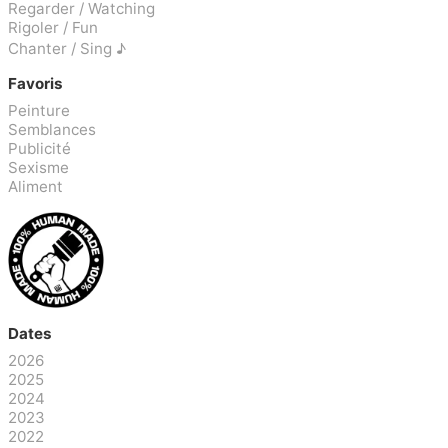
Regarder / Watching
Rigoler / Fun
Chanter / Sing ♪
Favoris
Peinture
Semblances
Publicité
Sexisme
Aliment
Dates
2026
2025
2024
2023
2022