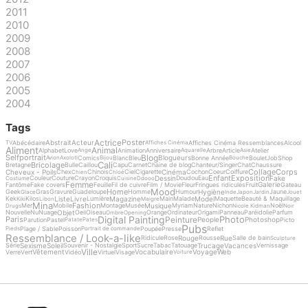
2011
2010
2009
2008
2007
2006
2005
2004
Tags
Actrice
Poster
Abstrait
Acteur
Abécédaire
Affiches Cinéma Ressemblances
Alcool
TV
Affiches Cinéma
Aliment
Animal
Alphabet
Love
Animation
Anniversaire
Arbre
Article
Atelier
Ange
Aquarelle
Asie
Blog
Selfportrait
Blogueurs
Comics
Blanc
Bleu
Bonne Année
Boulet
Job
Shop
Avion
Axolotl
Bijou
Bouche
Cali
Bricolage
Bretagne
Bulle
Caillou
Capu
Carnet
Chaine de blog
Chanteur/Singer
Chat
Chaussure
Collage
Corps
Cheveux - Poils
Cinéma
Chex
Chinois
Ciel
Cigarette
Cochon
Coeur
Coiffure
Chien
Chloé
Enfant
Exposition
Dessin
Fake
Couleur
Couture
Crayon
Croquis
Doudou
Eau
Costume
Cuisine
Ddooo
Femme
Galerie
Fantôme
Fake covers
Feuille
Fil de cuivre
Film / Movie
Fleur
Fringues ridicules
Fruit
Gateau
Mood
Home
Hygiène
Geek
Gras
Gravure
Guadeloupe
Homme
Humour
Jaune
Glace
Inde
Japon
Jardin
Jouet
Liste
Livre
Magazine
Model
Kek
Kilos
Lumière
Main
Malade
Maquette
Beauté & Maquillage
Kiki
Libon
Maigre
Mina
Fashion
Musique
Mer
Mobile
Montage
Musée
Myriam
Nature
Nichon
Noël
Drugs
Nicole Kidman
Noir
Objet
Nouvelle
Nu
Nuage
Oeil
Oiseau
Orange
Ordinateur
Origami
Panneau
Paréidolie
Parfum
Ombre
Opening
Digital Painting
Photo
Peinture
Paris
People
Photoshop
Parution
Pastel
Picto
Patate
Pates
Pubs
Plage / Sable
Poisson
Poupée
Presse
Reflet
Pieds
Portrait de commande
Ressemblance / Look-a-like
Rouge
Rue
Ridicule
Rose
Rousse
Salle de bain
Sculpture
Sexisme
Soleil
Trucage
Vacances
Série
Souvenir - Nostalgie
Sport
Sucre
Tabac
Tatouage
Vernissage
Ville
Vêtement
Vocabulaire
Voyage
Web
Verre
Vert
Vidéo
Virtuel
Visage
Voiture