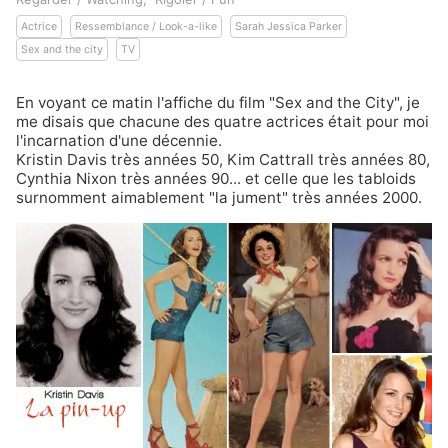
Actrice
Ressemblance / Look-a-like
Sarah Jessica Parker
Sex and the city
TV
En voyant ce matin l'affiche du film
"Sex and the City"
, je
me disais que chacune des quatre actrices était pour moi
l'incarnation d'une décennie.
Kristin Davis très années 50, Kim Cattrall très années 80,
Cynthia Nixon très années 90... et celle que les tabloids
surnomment aimablement "la jument" très années 2000.