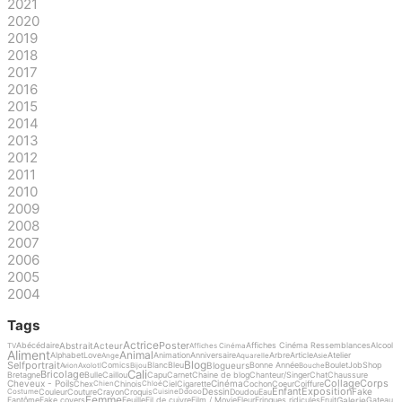
2021
2020
2019
2018
2017
2016
2015
2014
2013
2012
2011
2010
2009
2008
2007
2006
2005
2004
Tags
Actrice
Poster
Abstrait
Acteur
Abécédaire
Affiches Cinéma Ressemblances
Alcool
TV
Affiches Cinéma
Aliment
Animal
Alphabet
Love
Animation
Anniversaire
Arbre
Article
Atelier
Ange
Aquarelle
Asie
Blog
Selfportrait
Blogueurs
Comics
Blanc
Bleu
Bonne Année
Boulet
Job
Shop
Avion
Axolotl
Bijou
Bouche
Cali
Bricolage
Bretagne
Bulle
Caillou
Capu
Carnet
Chaine de blog
Chanteur/Singer
Chat
Chaussure
Collage
Corps
Cheveux - Poils
Cinéma
Chex
Chinois
Ciel
Cigarette
Cochon
Coeur
Coiffure
Chien
Chloé
Enfant
Exposition
Dessin
Fake
Couleur
Couture
Crayon
Croquis
Doudou
Eau
Costume
Cuisine
Ddooo
Femme
Galerie
Fantôme
Fake covers
Feuille
Fil de cuivre
Film / Movie
Fleur
Fringues ridicules
Fruit
Gateau