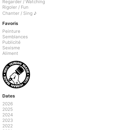
Regarder / Watching
Rigoler / Fun
Chanter / Sing ♪
Favoris
Peinture
Semblances
Publicité
Sexisme
Aliment
Dates
2026
2025
2024
2023
2022