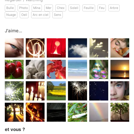
Bulle
Photo
Mina
Mer
Chex
Soleil
Feuille
Feu
Arbre
Nuage
Oeil
Arc en ciel
Sens
J'aime...
et vous ?