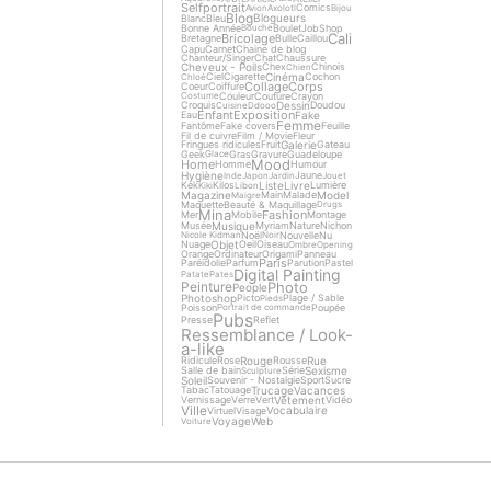
Selfportrait
Comics
Avion
Axolotl
Bijou
Blog
Blogueurs
Blanc
Bleu
Bonne Année
Boulet
Job
Shop
Bouche
Cali
Bricolage
Bretagne
Bulle
Caillou
Capu
Carnet
Chaine de blog
Chanteur/Singer
Chat
Chaussure
Cheveux - Poils
Chex
Chinois
Chien
Cinéma
Ciel
Cigarette
Cochon
Chloé
Collage
Corps
Coeur
Coiffure
Couleur
Couture
Crayon
Costume
Dessin
Croquis
Doudou
Cuisine
Ddooo
Enfant
Exposition
Fake
Eau
Femme
Fantôme
Fake covers
Feuille
Fil de cuivre
Film / Movie
Fleur
Galerie
Fringues ridicules
Fruit
Gateau
Geek
Gras
Gravure
Guadeloupe
Glace
Mood
Home
Homme
Humour
Hygiène
Jaune
Inde
Japon
Jardin
Jouet
Liste
Livre
Kek
Kilos
Lumière
Kiki
Libon
Magazine
Model
Main
Malade
Maigre
Maquette
Beauté & Maquillage
Drugs
Mina
Fashion
Mer
Mobile
Montage
Musique
Musée
Myriam
Nature
Nichon
Noël
Nouvelle
Nu
Nicole Kidman
Noir
Objet
Nuage
Oeil
Oiseau
Ombre
Opening
Orange
Ordinateur
Origami
Panneau
Paris
Paréidolie
Parfum
Parution
Pastel
Digital Painting
Patate
Pates
Photo
Peinture
People
Photoshop
Picto
Plage / Sable
Pieds
Poisson
Poupée
Portrait de commande
Pubs
Presse
Reflet
Ressemblance / Look-
a-like
Rouge
Rue
Ridicule
Rose
Rousse
Sexisme
Salle de bain
Série
Sculpture
Soleil
Souvenir - Nostalgie
Sport
Sucre
Trucage
Vacances
Tabac
Tatouage
Vêtement
Vernissage
Verre
Vert
Vidéo
Ville
Vocabulaire
Virtuel
Visage
Voyage
Web
Voiture