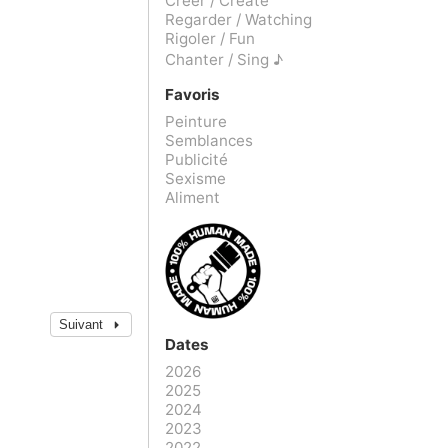
Créer / Create
Regarder / Watching
Rigoler / Fun
Chanter / Sing ♪
Favoris
Peinture
Semblances
Publicité
Sexisme
Aliment
Suivant
Dates
2026
2025
2024
2023
2022