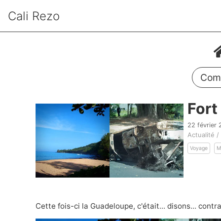
Cali Rezo
Comm
Fort
22 février
Actualité 
Voyage
M
Cette fois-ci la Guadeloupe, c'était... disons... contr