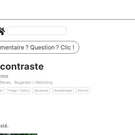
entaire ? Question ? Clic !
 contraste
 2009
/ News
Regarder / Watching
er
Plage / Sable
Vacances
Guadeloupe
Voiture
asté.