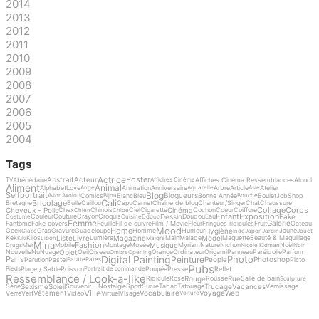
2014
2013
2012
2011
2010
2009
2008
2007
2006
2005
2004
Tags
Actrice
Poster
Abstrait
Acteur
Abécédaire
Affiches Cinéma Ressemblances
Alcool
TV
Affiches Cinéma
Aliment
Animal
Alphabet
Love
Animation
Anniversaire
Arbre
Article
Atelier
Ange
Aquarelle
Asie
Blog
Selfportrait
Blogueurs
Comics
Blanc
Bleu
Bonne Année
Boulet
Job
Shop
Avion
Axolotl
Bijou
Bouche
Cali
Bricolage
Bretagne
Bulle
Caillou
Capu
Carnet
Chaine de blog
Chanteur/Singer
Chat
Chaussure
Collage
Corps
Cheveux - Poils
Cinéma
Chex
Chinois
Ciel
Cigarette
Cochon
Coeur
Coiffure
Chien
Chloé
Enfant
Exposition
Dessin
Fake
Couleur
Couture
Crayon
Croquis
Doudou
Eau
Costume
Cuisine
Ddooo
Femme
Galerie
Fantôme
Fake covers
Feuille
Fil de cuivre
Film / Movie
Fleur
Fringues ridicules
Fruit
Gateau
Mood
Home
Hygiène
Geek
Gras
Gravure
Guadeloupe
Homme
Humour
Jaune
Glace
Inde
Japon
Jardin
Jouet
Liste
Livre
Magazine
Model
Kek
Kilos
Lumière
Main
Malade
Maquette
Beauté & Maquillage
Kiki
Libon
Maigre
Mina
Fashion
Musique
Mer
Mobile
Montage
Musée
Myriam
Nature
Nichon
Noël
Drugs
Nicole Kidman
Noir
Objet
Nouvelle
Nu
Nuage
Oeil
Oiseau
Orange
Ordinateur
Origami
Panneau
Paréidolie
Parfum
Ombre
Opening
Digital Painting
Photo
Peinture
Paris
People
Photoshop
Parution
Pastel
Picto
Patate
Pates
Pubs
Plage / Sable
Poisson
Poupée
Presse
Reflet
Pieds
Portrait de commande
Ressemblance / Look-a-like
Rouge
Rue
Ridicule
Rose
Rousse
Salle de bain
Sculpture
Sexisme
Soleil
Trucage
Vacances
Série
Souvenir - Nostalgie
Sport
Sucre
Tabac
Tatouage
Vernissage
Ville
Vêtement
Vocabulaire
Voyage
Web
Verre
Vert
Vidéo
Virtuel
Visage
Voiture