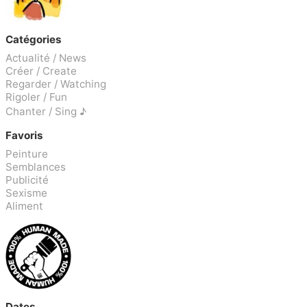
Catégories
Actualité / News
Créer / Create
Regarder / Watching
Rigoler / Fun
Chanter / Sing ♪
Favoris
Peinture
Semblances
Publicité
Sexisme
Aliment
Dates