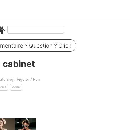
entaire ? Question ? Clic !
 cabinet
atching
Rigoler / Fun
icule
Model