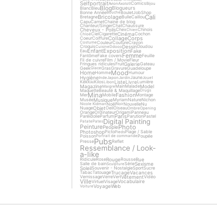
Selfportrait
Comics
Avion
Axolotl
Bijou
Blog
Blogueurs
Blanc
Bleu
Bonne Année
Boulet
Job
Shop
Bouche
Cali
Bricolage
Bretagne
Bulle
Caillou
Capu
Carnet
Chaine de blog
Chanteur/Singer
Chat
Chaussure
Cheveux - Poils
Chex
Chinois
Chien
Cinéma
Ciel
Cigarette
Cochon
Chloé
Collage
Corps
Coeur
Coiffure
Couleur
Couture
Crayon
Costume
Dessin
Croquis
Doudou
Cuisine
Ddooo
Enfant
Exposition
Fake
Eau
Femme
Fantôme
Fake covers
Feuille
Fil de cuivre
Film / Movie
Fleur
Galerie
Fringues ridicules
Fruit
Gateau
Geek
Gras
Gravure
Guadeloupe
Glace
Mood
Home
Homme
Humour
Hygiène
Jaune
Inde
Japon
Jardin
Jouet
Liste
Livre
Kek
Kilos
Lumière
Kiki
Libon
Magazine
Model
Main
Malade
Maigre
Maquette
Beauté & Maquillage
Drugs
Mina
Fashion
Mer
Mobile
Montage
Musique
Musée
Myriam
Nature
Nichon
Noël
Nouvelle
Nu
Nicole Kidman
Noir
Objet
Nuage
Oeil
Oiseau
Ombre
Opening
Orange
Ordinateur
Origami
Panneau
Paris
Paréidolie
Parfum
Parution
Pastel
Digital Painting
Patate
Pates
Photo
Peinture
People
Photoshop
Picto
Plage / Sable
Pieds
Poisson
Poupée
Portrait de commande
Pubs
Presse
Reflet
Ressemblance / Look-
a-like
Rouge
Rue
Ridicule
Rose
Rousse
Sexisme
Salle de bain
Série
Sculpture
Soleil
Souvenir - Nostalgie
Sport
Sucre
Trucage
Vacances
Tabac
Tatouage
Vêtement
Vernissage
Verre
Vert
Vidéo
Ville
Vocabulaire
Virtuel
Visage
Voyage
Web
Voiture