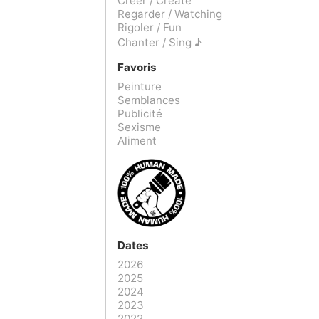
Créer / Create
Regarder / Watching
Rigoler / Fun
Chanter / Sing ♪
Favoris
Peinture
Semblances
Publicité
Sexisme
Aliment
Dates
2026
2025
2024
2023
2022