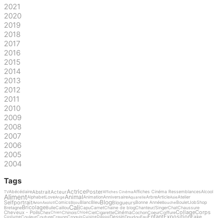
2021
2020
2019
2018
2017
2016
2015
2014
2013
2012
2011
2010
2009
2008
2007
2006
2005
2004
Tags
Actrice
Poster
Abstrait
Acteur
Abécédaire
Affiches Cinéma Ressemblances
Alcool
TV
Affiches Cinéma
Aliment
Animal
Alphabet
Love
Animation
Anniversaire
Arbre
Article
Atelier
Ange
Aquarelle
Asie
Blog
Selfportrait
Blogueurs
Comics
Blanc
Bleu
Bonne Année
Boulet
Job
Shop
Avion
Axolotl
Bijou
Bouche
Cali
Bricolage
Bretagne
Bulle
Caillou
Capu
Carnet
Chaine de blog
Chanteur/Singer
Chat
Chaussure
Collage
Corps
Cheveux - Poils
Cinéma
Chex
Chinois
Ciel
Cigarette
Cochon
Coeur
Coiffure
Chien
Chloé
Enfant
Exposition
Dessin
Fake
Couleur
Couture
Crayon
Croquis
Doudou
Eau
Costume
Cuisine
Ddooo