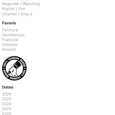
Regarder / Watching
Rigoler / Fun
Chanter / Sing ♪
Favoris
Peinture
Semblances
Publicité
Sexisme
Aliment
Dates
2026
2025
2024
2023
2022