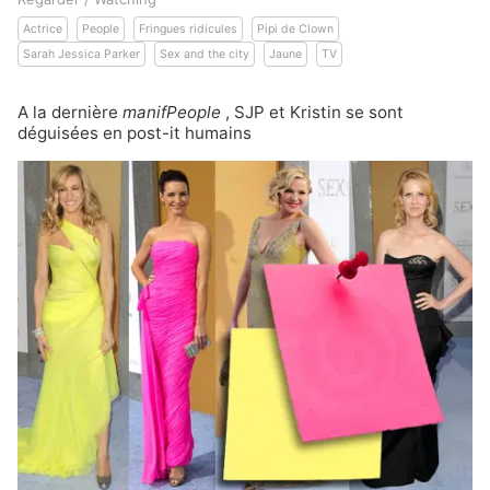
Actrice
People
Fringues ridicules
Pipi de Clown
Sarah Jessica Parker
Sex and the city
Jaune
TV
A la dernière
manifPeople
,
SJP
et
Kristin
se sont
déguisées en post-it humains