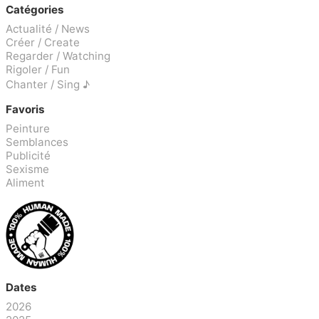
Catégories
Actualité / News
Créer / Create
Regarder / Watching
Rigoler / Fun
Chanter / Sing ♪
Favoris
Peinture
Semblances
Publicité
Sexisme
Aliment
Dates
2026