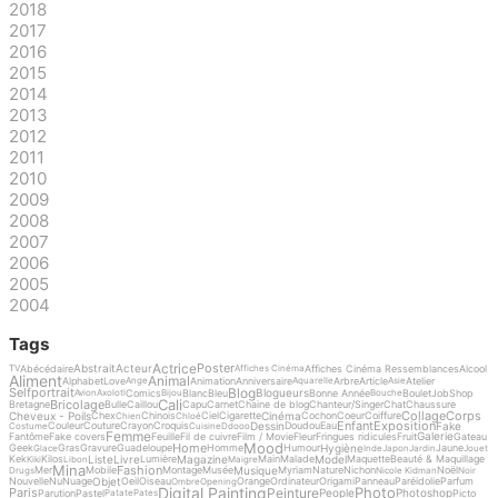
2018
2017
2016
2015
2014
2013
2012
2011
2010
2009
2008
2007
2006
2005
2004
Tags
Actrice
Poster
Abstrait
Acteur
Abécédaire
Affiches Cinéma Ressemblances
Alcool
TV
Affiches Cinéma
Aliment
Animal
Alphabet
Love
Animation
Anniversaire
Arbre
Article
Atelier
Ange
Aquarelle
Asie
Blog
Selfportrait
Blogueurs
Comics
Blanc
Bleu
Bonne Année
Boulet
Job
Shop
Avion
Axolotl
Bijou
Bouche
Cali
Bricolage
Bretagne
Bulle
Caillou
Capu
Carnet
Chaine de blog
Chanteur/Singer
Chat
Chaussure
Collage
Corps
Cheveux - Poils
Cinéma
Chex
Chinois
Ciel
Cigarette
Cochon
Coeur
Coiffure
Chien
Chloé
Enfant
Exposition
Dessin
Fake
Couleur
Couture
Crayon
Croquis
Doudou
Eau
Costume
Cuisine
Ddooo
Femme
Galerie
Fantôme
Fake covers
Feuille
Fil de cuivre
Film / Movie
Fleur
Fringues ridicules
Fruit
Gateau
Mood
Home
Hygiène
Geek
Gras
Gravure
Guadeloupe
Homme
Humour
Jaune
Glace
Inde
Japon
Jardin
Jouet
Liste
Livre
Magazine
Model
Kek
Kilos
Lumière
Main
Malade
Maquette
Beauté & Maquillage
Kiki
Libon
Maigre
Mina
Fashion
Musique
Mer
Mobile
Montage
Musée
Myriam
Nature
Nichon
Noël
Drugs
Nicole Kidman
Noir
Objet
Nouvelle
Nu
Nuage
Oeil
Oiseau
Orange
Ordinateur
Origami
Panneau
Paréidolie
Parfum
Ombre
Opening
Digital Painting
Photo
Peinture
Paris
People
Photoshop
Parution
Pastel
Picto
Patate
Pates