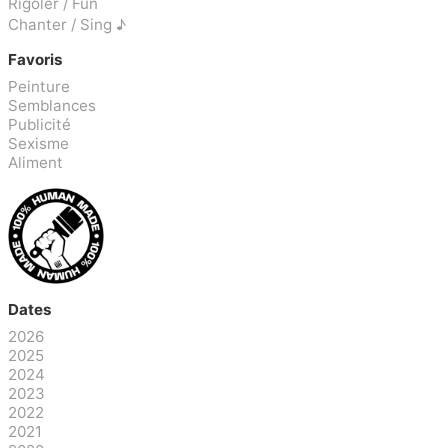
Rigoler / Fun
Chanter / Sing ♪
Favoris
Peinture
Semblances
Publicité
Sexisme
Aliment
Dates
2026
2025
2024
2023
2022
2021