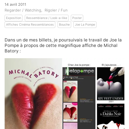
14 avril 2011
Regarder / Watching
Rigoler / Fun
Exposition
Ressemblance / Look-a-like
Poster
Affiches Cinéma Ressemblances
Bouche
Joe La Pompe
Dans un de mes billets, je poursuivais le travail de
Joe la
Pompe
à propos de cette magnifique affiche de
Michal
Batory
: