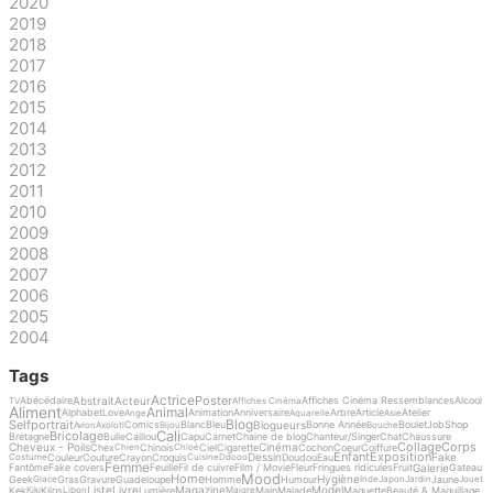
2020
2019
2018
2017
2016
2015
2014
2013
2012
2011
2010
2009
2008
2007
2006
2005
2004
Tags
Actrice
Poster
Abstrait
Acteur
Abécédaire
Affiches Cinéma Ressemblances
Alcool
TV
Affiches Cinéma
Aliment
Animal
Alphabet
Love
Animation
Anniversaire
Arbre
Article
Atelier
Ange
Aquarelle
Asie
Blog
Selfportrait
Blogueurs
Comics
Blanc
Bleu
Bonne Année
Boulet
Job
Shop
Avion
Axolotl
Bijou
Bouche
Cali
Bricolage
Bretagne
Bulle
Caillou
Capu
Carnet
Chaine de blog
Chanteur/Singer
Chat
Chaussure
Collage
Corps
Cheveux - Poils
Cinéma
Chex
Chinois
Ciel
Cigarette
Cochon
Coeur
Coiffure
Chien
Chloé
Enfant
Exposition
Dessin
Fake
Couleur
Couture
Crayon
Croquis
Doudou
Eau
Costume
Cuisine
Ddooo
Femme
Galerie
Fantôme
Fake covers
Feuille
Fil de cuivre
Film / Movie
Fleur
Fringues ridicules
Fruit
Gateau
Mood
Home
Hygiène
Geek
Gras
Gravure
Guadeloupe
Homme
Humour
Jaune
Glace
Inde
Japon
Jardin
Jouet
Liste
Livre
Magazine
Model
Kek
Kilos
Lumière
Main
Malade
Maquette
Beauté & Maquillage
Kiki
Libon
Maigre