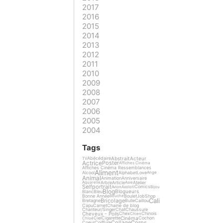
2017
2016
2015
2014
2013
2012
2011
2010
2009
2008
2007
2006
2005
2004
Tags
Abstrait
Acteur
Abécédaire
TV
Actrice
Poster
Affiches Cinéma
Affiches Cinéma Ressemblances
Aliment
Alcool
Alphabet
Love
Ange
Animal
Animation
Anniversaire
Arbre
Article
Atelier
Aquarelle
Asie
Selfportrait
Comics
Avion
Axolotl
Bijou
Blog
Blogueurs
Blanc
Bleu
Bonne Année
Boulet
Job
Shop
Bouche
Cali
Bricolage
Bretagne
Bulle
Caillou
Capu
Carnet
Chaine de blog
Chanteur/Singer
Chat
Chaussure
Cheveux - Poils
Chex
Chinois
Chien
Cinéma
Ciel
Cigarette
Cochon
Chloé
Collage
Corps
Coeur
Coiffure