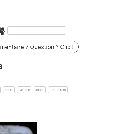
entaire ? Question ? Clic !
s
Bento
Cuisine
Japon
Restaurant