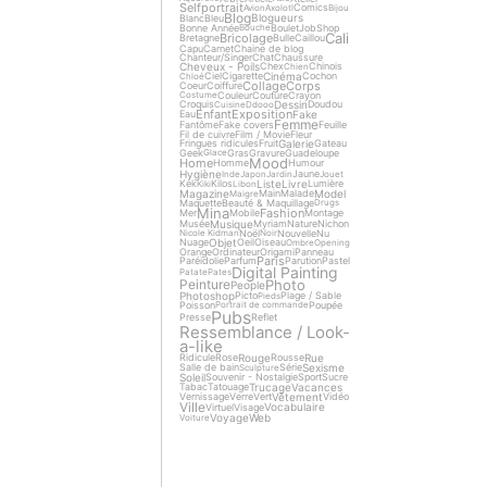
Selfportrait
Comics
Avion
Axolotl
Bijou
Blog
Blogueurs
Blanc
Bleu
Bonne Année
Boulet
Job
Shop
Bouche
Cali
Bricolage
Bretagne
Bulle
Caillou
Capu
Carnet
Chaine de blog
Chanteur/Singer
Chat
Chaussure
Cheveux - Poils
Chex
Chinois
Chien
Cinéma
Ciel
Cigarette
Cochon
Chloé
Collage
Corps
Coeur
Coiffure
Couleur
Couture
Crayon
Costume
Dessin
Croquis
Doudou
Cuisine
Ddooo
Enfant
Exposition
Fake
Eau
Femme
Fantôme
Fake covers
Feuille
Fil de cuivre
Film / Movie
Fleur
Galerie
Fringues ridicules
Fruit
Gateau
Geek
Gras
Gravure
Guadeloupe
Glace
Mood
Home
Homme
Humour
Hygiène
Jaune
Inde
Japon
Jardin
Jouet
Liste
Livre
Kek
Kilos
Lumière
Kiki
Libon
Magazine
Model
Main
Malade
Maigre
Maquette
Beauté & Maquillage
Drugs
Mina
Fashion
Mer
Mobile
Montage
Musique
Musée
Myriam
Nature
Nichon
Noël
Nouvelle
Nu
Nicole Kidman
Noir
Objet
Nuage
Oeil
Oiseau
Ombre
Opening
Orange
Ordinateur
Origami
Panneau
Paris
Paréidolie
Parfum
Parution
Pastel
Digital Painting
Patate
Pates
Photo
Peinture
People
Photoshop
Picto
Plage / Sable
Pieds
Poisson
Poupée
Portrait de commande
Pubs
Presse
Reflet
Ressemblance / Look-
a-like
Rouge
Rue
Ridicule
Rose
Rousse
Sexisme
Salle de bain
Série
Sculpture
Soleil
Souvenir - Nostalgie
Sport
Sucre
Trucage
Vacances
Tabac
Tatouage
Vêtement
Vernissage
Verre
Vert
Vidéo
Ville
Vocabulaire
Virtuel
Visage
Voyage
Web
Voiture