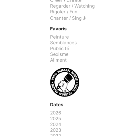
Créer / Create
Regarder / Watching
Rigoler / Fun
Chanter / Sing ♪
Favoris
Peinture
Semblances
Publicité
Sexisme
Aliment
Dates
2026
2025
2024
2023
2022