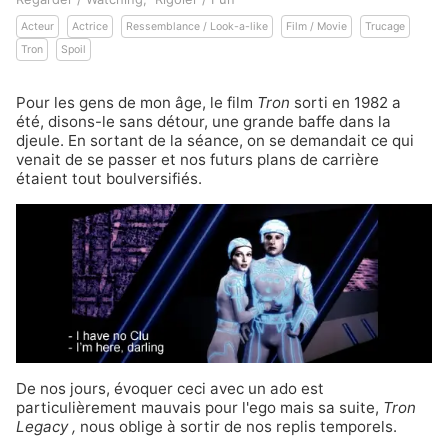
Acteur
Actrice
Ressemblance / Look-a-like
Film / Movie
Trucage
Tron
Spoil
Pour les gens de mon âge,
le film
Tron
sorti en 1982 a
été, disons-le sans détour, une grande baffe dans la
djeule. En sortant de la séance, on se demandait ce qui
venait de se passer et nos futurs plans de carrière
étaient tout boulversifiés.
De nos jours, évoquer ceci avec un ado est
particulièrement mauvais pour l'ego mais sa suite,
Tron
Legacy
,
nous oblige à sortir de nos replis temporels.