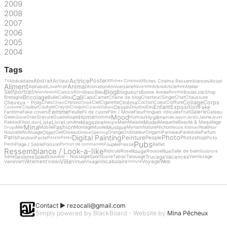
2009
2008
2007
2006
2005
2004
Tags
Actrice
Poster
Abstrait
Acteur
Abécédaire
Affiches Cinéma Ressemblances
Alcool
TV
Affiches Cinéma
Aliment
Animal
Alphabet
Love
Animation
Anniversaire
Arbre
Article
Atelier
Ange
Aquarelle
Asie
Blog
Selfportrait
Blogueurs
Comics
Blanc
Bleu
Bonne Année
Boulet
Job
Shop
Avion
Axolotl
Bijou
Bouche
Cali
Bricolage
Bretagne
Bulle
Caillou
Capu
Carnet
Chaine de blog
Chanteur/Singer
Chat
Chaussure
Collage
Corps
Cheveux - Poils
Cinéma
Chex
Chinois
Ciel
Cigarette
Cochon
Coeur
Coiffure
Chien
Chloé
Enfant
Exposition
Dessin
Fake
Couleur
Couture
Crayon
Croquis
Doudou
Eau
Costume
Cuisine
Ddooo
Femme
Galerie
Fantôme
Fake covers
Feuille
Fil de cuivre
Film / Movie
Fleur
Fringues ridicules
Fruit
Gateau
Mood
Home
Hygiène
Geek
Gras
Gravure
Guadeloupe
Homme
Humour
Jaune
Glace
Inde
Japon
Jardin
Jouet
Liste
Livre
Magazine
Model
Kek
Kilos
Lumière
Main
Malade
Maquette
Beauté & Maquillage
Kiki
Libon
Maigre
Mina
Fashion
Musique
Mer
Mobile
Montage
Musée
Myriam
Nature
Nichon
Noël
Drugs
Nicole Kidman
Noir
Objet
Nouvelle
Nu
Nuage
Oeil
Oiseau
Orange
Ordinateur
Origami
Panneau
Paréidolie
Parfum
Ombre
Opening
Digital Painting
Photo
Peinture
Paris
People
Photoshop
Parution
Pastel
Picto
Patate
Pates
Pubs
Plage / Sable
Poisson
Poupée
Presse
Reflet
Pieds
Portrait de commande
Ressemblance / Look-a-like
Rouge
Rue
Ridicule
Rose
Rousse
Salle de bain
Sculpture
Sexisme
Soleil
Trucage
Vacances
Série
Souvenir - Nostalgie
Sport
Sucre
Tabac
Tatouage
Vernissage
Ville
Vêtement
Vocabulaire
Voyage
Web
Verre
Vert
Vidéo
Virtuel
Visage
Voiture
Contact ►
rezocali@gmail.com
Simply powered by BlackBoard - Website by
Mina Pêcheux