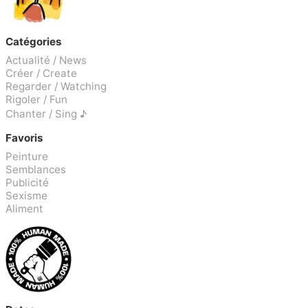
Catégories
Actualité / News
Créer / Create
Regarder / Watching
Rigoler / Fun
Chanter / Sing ♪
Favoris
Peinture
Semblances
Publicité
Sexisme
Aliment