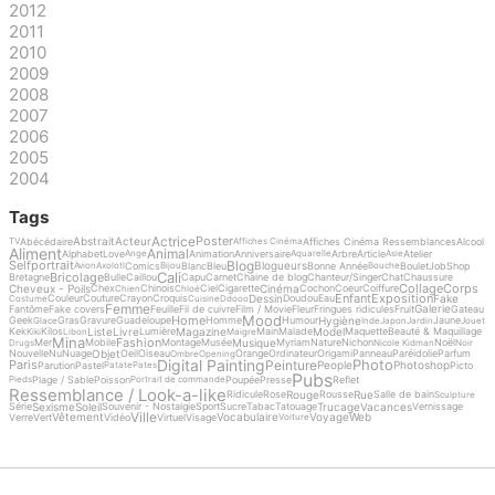
2012
2011
2010
2009
2008
2007
2006
2005
2004
Tags
Actrice
Poster
Abstrait
Acteur
Abécédaire
Affiches Cinéma Ressemblances
Alcool
TV
Affiches Cinéma
Aliment
Animal
Alphabet
Love
Animation
Anniversaire
Arbre
Article
Atelier
Ange
Aquarelle
Asie
Blog
Selfportrait
Blogueurs
Comics
Blanc
Bleu
Bonne Année
Boulet
Job
Shop
Avion
Axolotl
Bijou
Bouche
Cali
Bricolage
Bretagne
Bulle
Caillou
Capu
Carnet
Chaine de blog
Chanteur/Singer
Chat
Chaussure
Collage
Corps
Cheveux - Poils
Cinéma
Chex
Chinois
Ciel
Cigarette
Cochon
Coeur
Coiffure
Chien
Chloé
Enfant
Exposition
Dessin
Fake
Couleur
Couture
Crayon
Croquis
Doudou
Eau
Costume
Cuisine
Ddooo
Femme
Galerie
Fantôme
Fake covers
Feuille
Fil de cuivre
Film / Movie
Fleur
Fringues ridicules
Fruit
Gateau
Mood
Home
Hygiène
Geek
Gras
Gravure
Guadeloupe
Homme
Humour
Jaune
Glace
Inde
Japon
Jardin
Jouet
Liste
Livre
Magazine
Model
Kek
Kilos
Lumière
Main
Malade
Maquette
Beauté & Maquillage
Kiki
Libon
Maigre
Mina
Fashion
Musique
Mer
Mobile
Montage
Musée
Myriam
Nature
Nichon
Noël
Drugs
Nicole Kidman
Noir
Objet
Nouvelle
Nu
Nuage
Oeil
Oiseau
Orange
Ordinateur
Origami
Panneau
Paréidolie
Parfum
Ombre
Opening
Digital Painting
Photo
Peinture
Paris
People
Photoshop
Parution
Pastel
Picto
Patate
Pates
Pubs
Plage / Sable
Poisson
Poupée
Presse
Reflet
Pieds
Portrait de commande
Ressemblance / Look-a-like
Rouge
Rue
Ridicule
Rose
Rousse
Salle de bain
Sculpture
Sexisme
Soleil
Trucage
Vacances
Série
Souvenir - Nostalgie
Sport
Sucre
Tabac
Tatouage
Vernissage
Ville
Vêtement
Vocabulaire
Voyage
Web
Verre
Vert
Vidéo
Virtuel
Visage
Voiture