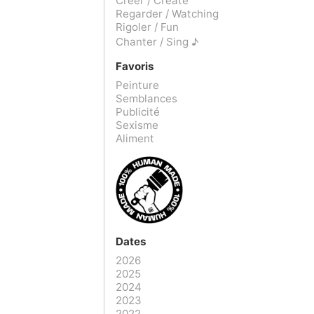
Créer / Create
Regarder / Watching
Rigoler / Fun
Chanter / Sing ♪
Favoris
Peinture
Semblances
Publicité
Sexisme
Aliment
Dates
2026
2025
2024
2023
2022