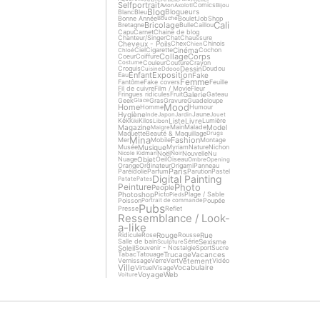
Selfportrait
Comics
Avion
Axolotl
Bijou
Blog
Blogueurs
Blanc
Bleu
Bonne Année
Boulet
Job
Shop
Bouche
Cali
Bricolage
Bretagne
Bulle
Caillou
Capu
Carnet
Chaine de blog
Chanteur/Singer
Chat
Chaussure
Cheveux - Poils
Chex
Chinois
Chien
Cinéma
Ciel
Cigarette
Cochon
Chloé
Collage
Corps
Coeur
Coiffure
Couleur
Couture
Crayon
Costume
Dessin
Croquis
Doudou
Cuisine
Ddooo
Enfant
Exposition
Fake
Eau
Femme
Fantôme
Fake covers
Feuille
Fil de cuivre
Film / Movie
Fleur
Galerie
Fringues ridicules
Fruit
Gateau
Geek
Gras
Gravure
Guadeloupe
Glace
Mood
Home
Homme
Humour
Hygiène
Jaune
Inde
Japon
Jardin
Jouet
Liste
Livre
Kek
Kilos
Lumière
Kiki
Libon
Magazine
Model
Main
Malade
Maigre
Maquette
Beauté & Maquillage
Drugs
Mina
Fashion
Mer
Mobile
Montage
Musique
Musée
Myriam
Nature
Nichon
Noël
Nouvelle
Nu
Nicole Kidman
Noir
Objet
Nuage
Oeil
Oiseau
Ombre
Opening
Orange
Ordinateur
Origami
Panneau
Paris
Paréidolie
Parfum
Parution
Pastel
Digital Painting
Patate
Pates
Photo
Peinture
People
Photoshop
Picto
Plage / Sable
Pieds
Poisson
Poupée
Portrait de commande
Pubs
Presse
Reflet
Ressemblance / Look-
a-like
Rouge
Rue
Ridicule
Rose
Rousse
Sexisme
Salle de bain
Série
Sculpture
Soleil
Souvenir - Nostalgie
Sport
Sucre
Trucage
Vacances
Tabac
Tatouage
Vêtement
Vernissage
Verre
Vert
Vidéo
Ville
Vocabulaire
Virtuel
Visage
Voyage
Web
Voiture