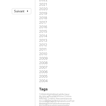
2021
2020
Suivant
2019
2018
2017
2016
2015
2014
2013
2012
2011
2010
2009
2008
2007
2006
2005
2004
Tags
Abstrait
Acteur
Abécédaire
TV
Actrice
Poster
Affiches Cinéma
Affiches Cinéma Ressemblances
Aliment
Alcool
Alphabet
Love
Ange
Animal
Animation
Anniversaire
Arbre
Article
Atelier
Aquarelle
Asie