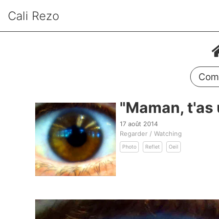
Cali Rezo
Comm
"Maman, t'as u
17 août 2014
Regarder / Watching
Photo
Reflet
Oeil