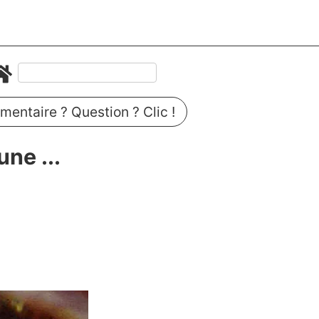
entaire ? Question ? Clic !
ne ...