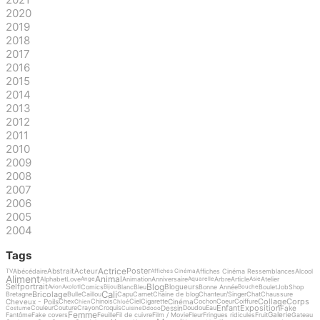
2020
2019
2018
2017
2016
2015
2014
2013
2012
2011
2010
2009
2008
2007
2006
2005
2004
Tags
Actrice
Poster
Abstrait
Acteur
Abécédaire
Affiches Cinéma Ressemblances
Alcool
TV
Affiches Cinéma
Aliment
Animal
Alphabet
Love
Animation
Anniversaire
Arbre
Article
Atelier
Ange
Aquarelle
Asie
Blog
Selfportrait
Blogueurs
Comics
Blanc
Bleu
Bonne Année
Boulet
Job
Shop
Avion
Axolotl
Bijou
Bouche
Cali
Bricolage
Bretagne
Bulle
Caillou
Capu
Carnet
Chaine de blog
Chanteur/Singer
Chat
Chaussure
Collage
Corps
Cheveux - Poils
Cinéma
Chex
Chinois
Ciel
Cigarette
Cochon
Coeur
Coiffure
Chien
Chloé
Enfant
Exposition
Dessin
Fake
Couleur
Couture
Crayon
Croquis
Doudou
Eau
Costume
Cuisine
Ddooo
Femme
Galerie
Fantôme
Fake covers
Feuille
Fil de cuivre
Film / Movie
Fleur
Fringues ridicules
Fruit
Gateau