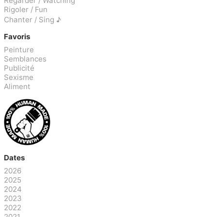
Regarder / Watching
Rigoler / Fun
Chanter / Sing ♪
Favoris
Peinture
Semblances
Publicité
Sexisme
Aliment
Dates
2026
2025
2024
2023
2022
2021