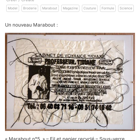
Model
Broderie
Marabout
Magazine
Couture
Formule
Science
Un nouveau Marabout :
« Marabout n°5 » – Fil et papier recyclé – Sous-verre