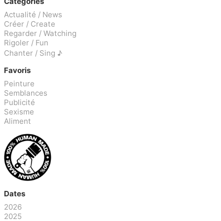
Catégories
Actualité / News
Créer / Create
Regarder / Watching
Rigoler / Fun
Chanter / Sing ♪
Favoris
Peinture
Semblances
Publicité
Sexisme
Aliment
Dates
2026
2025