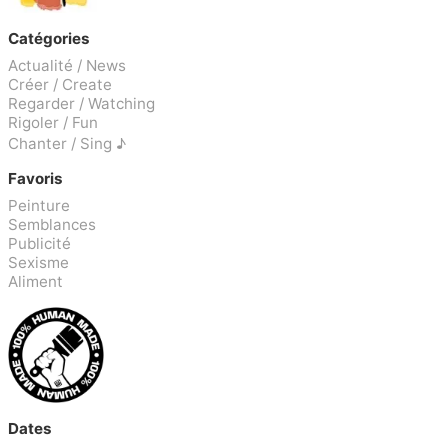
Catégories
Actualité / News
Créer / Create
Regarder / Watching
Rigoler / Fun
Chanter / Sing ♪
Favoris
Peinture
Semblances
Publicité
Sexisme
Aliment
Dates