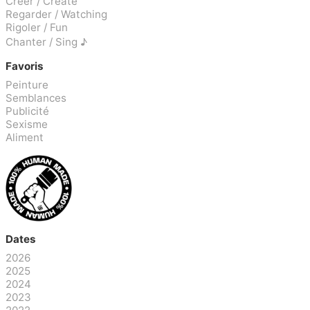
Créer / Create
Regarder / Watching
Rigoler / Fun
Chanter / Sing ♪
Favoris
Peinture
Semblances
Publicité
Sexisme
Aliment
Dates
2026
2025
2024
2023