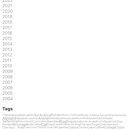
2022
2021
2020
2019
2018
2017
2016
2015
2014
2013
2012
2011
2010
2009
2008
2007
2006
2005
2004
Tags
Actrice
Poster
Abstrait
Acteur
Abécédaire
Affiches Cinéma Ressemblances
Alcool
TV
Affiches Cinéma
Aliment
Animal
Alphabet
Love
Animation
Anniversaire
Arbre
Article
Atelier
Ange
Aquarelle
Asie
Blog
Selfportrait
Blogueurs
Comics
Blanc
Bleu
Bonne Année
Boulet
Job
Shop
Avion
Axolotl
Bijou
Bouche
Cali
Bricolage
Bretagne
Bulle
Caillou
Capu
Carnet
Chaine de blog
Chanteur/Singer
Chat
Chaussure
Collage
Corps
Cheveux - Poils
Cinéma
Chex
Chinois
Ciel
Cigarette
Cochon
Coeur
Coiffure
Chien
Chloé