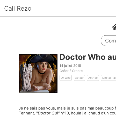
Cali Rezo
Comm
Doctor Who au 
14 juillet 2015
Créer / Create
Dr Who
Acteur
Actrice
Digital Pai
Je ne sais pas vous, mais je suis pas mal beaucoup
Tennant
, "
Doctor Qui"
n°10, houla j'ai chaud d'un co