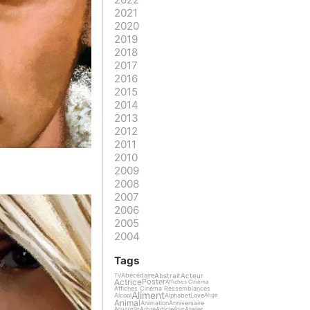
2021
2020
2019
2018
2017
2016
2015
2014
2013
2012
2011
2010
2009
2008
2007
2006
2005
2004
Tags
Abstrait
Acteur
Abécédaire
TV
Actrice
Poster
Affiches Cinéma
Affiches Cinéma Ressemblances
Aliment
Alcool
Alphabet
Love
Ange
Animal
Animation
Anniversaire
Arbre
Article
Atelier
Aquarelle
Asie