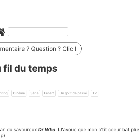
entaire ? Question ? Clic !
fil du temps
nting
Cinéma
Série
Fanart
Un goût de passé
TV
 fan du savoureux
Dr Who
. (J'avoue que mon p'tit coeur bat plu
up)