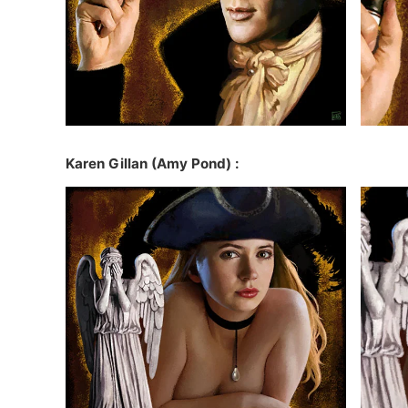
Karen Gillan
(Amy Pond) :