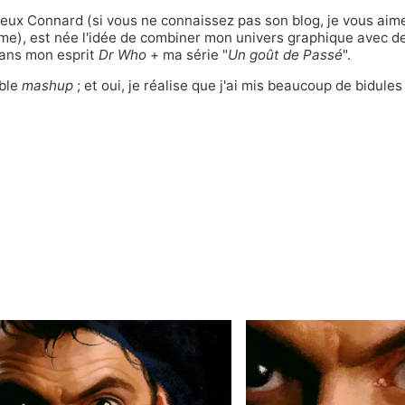
ieux Connard
(si vous ne connaissez pas son blog, je vous aim
me), est née l'idée de combiner mon univers graphique avec d
 dans mon esprit
Dr Who
+ ma série "
Un goût de Passé
".
able
mashup
; et oui, je réalise que j'ai mis beaucoup de bidule