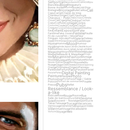
Selfportrait
Comics
Avion
Axolotl
Bijou
Blog
Blogueurs
Blanc
Bleu
Bonne Année
Boulet
Job
Shop
Bouche
Cali
Bricolage
Bretagne
Bulle
Caillou
Capu
Carnet
Chaine de blog
Chanteur/Singer
Chat
Chaussure
Cheveux - Poils
Chex
Chinois
Chien
Cinéma
Ciel
Cigarette
Cochon
Chloé
Collage
Corps
Coeur
Coiffure
Couleur
Couture
Crayon
Costume
Dessin
Croquis
Doudou
Cuisine
Ddooo
Enfant
Exposition
Fake
Eau
Femme
Fantôme
Fake covers
Feuille
Fil de cuivre
Film / Movie
Fleur
Galerie
Fringues ridicules
Fruit
Gateau
Geek
Gras
Gravure
Guadeloupe
Glace
Mood
Home
Homme
Humour
Hygiène
Jaune
Inde
Japon
Jardin
Jouet
Liste
Livre
Kek
Kilos
Lumière
Kiki
Libon
Magazine
Model
Main
Malade
Maigre
Maquette
Beauté & Maquillage
Drugs
Mina
Fashion
Mer
Mobile
Montage
Musique
Musée
Myriam
Nature
Nichon
Noël
Nouvelle
Nu
Nicole Kidman
Noir
Objet
Nuage
Oeil
Oiseau
Ombre
Opening
Orange
Ordinateur
Origami
Panneau
Paris
Paréidolie
Parfum
Parution
Pastel
Digital Painting
Patate
Pates
Photo
Peinture
People
Photoshop
Picto
Plage / Sable
Pieds
Poisson
Poupée
Portrait de commande
Pubs
Presse
Reflet
Ressemblance / Look-
a-like
Rouge
Rue
Ridicule
Rose
Rousse
Sexisme
Salle de bain
Série
Sculpture
Soleil
Souvenir - Nostalgie
Sport
Sucre
Trucage
Vacances
Tabac
Tatouage
Vêtement
Vernissage
Verre
Vert
Vidéo
Ville
Vocabulaire
Virtuel
Visage
Voyage
Web
Voiture