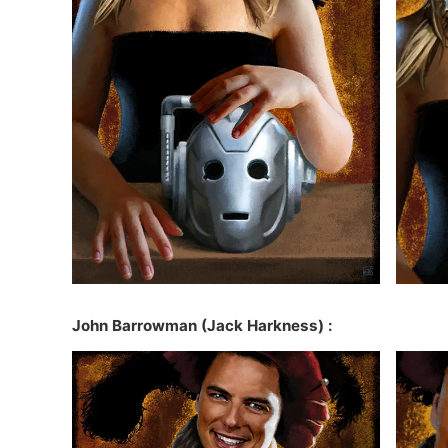
John Barrowman
(Jack Harkness) :