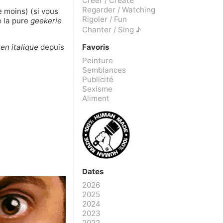
Créer / Create
Regarder / Watching
e moins) (si
vous
Rigoler / Fun
e la pure
geekerie
Chanter / Sing ♪
Favoris
s
en italique
depuis
Peinture
Semblances
Publicité
Sexisme
Aliment
Dates
2026
2025
2024
2023
2022