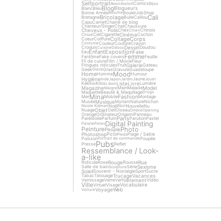
Selfportrait
Comics
Avion
Axolotl
Bijou
Blog
Blogueurs
Blanc
Bleu
Bonne Année
Boulet
Job
Shop
Bouche
Cali
Bricolage
Bretagne
Bulle
Caillou
Capu
Carnet
Chaine de blog
Chanteur/Singer
Chat
Chaussure
Cheveux - Poils
Chex
Chinois
Chien
Cinéma
Ciel
Cigarette
Cochon
Chloé
Collage
Corps
Coeur
Coiffure
Couleur
Couture
Crayon
Costume
Dessin
Croquis
Doudou
Cuisine
Ddooo
Enfant
Exposition
Fake
Eau
Femme
Fantôme
Fake covers
Feuille
Fil de cuivre
Film / Movie
Fleur
Galerie
Fringues ridicules
Fruit
Gateau
Geek
Gras
Gravure
Guadeloupe
Glace
Mood
Home
Homme
Humour
Hygiène
Jaune
Inde
Japon
Jardin
Jouet
Liste
Livre
Kek
Kilos
Lumière
Kiki
Libon
Magazine
Model
Main
Malade
Maigre
Maquette
Beauté & Maquillage
Drugs
Mina
Fashion
Mer
Mobile
Montage
Musique
Musée
Myriam
Nature
Nichon
Noël
Nouvelle
Nu
Nicole Kidman
Noir
Objet
Nuage
Oeil
Oiseau
Ombre
Opening
Orange
Ordinateur
Origami
Panneau
Paris
Paréidolie
Parfum
Parution
Pastel
Digital Painting
Patate
Pates
Photo
Peinture
People
Photoshop
Picto
Plage / Sable
Pieds
Poisson
Poupée
Portrait de commande
Pubs
Presse
Reflet
Ressemblance / Look-
a-like
Rouge
Rue
Ridicule
Rose
Rousse
Sexisme
Salle de bain
Série
Sculpture
Soleil
Souvenir - Nostalgie
Sport
Sucre
Trucage
Vacances
Tabac
Tatouage
Vêtement
Vernissage
Verre
Vert
Vidéo
Ville
Vocabulaire
Virtuel
Visage
Voyage
Web
Voiture