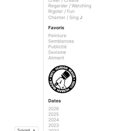
Créer / Create
Regarder / Watching
Rigoler / Fun
Chanter / Sing ♪
Favoris
Peinture
Semblances
Publicité
Sexisme
Aliment
Dates
2026
2025
2024
2023
2022
Suivant