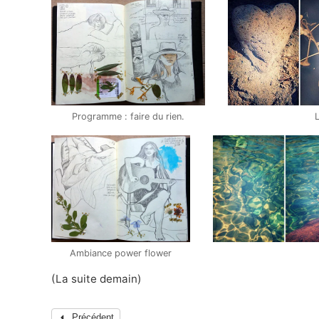
Programme : faire du rien.
L
Ambiance power flower
(La suite demain)
Précédent