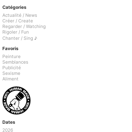
Catégories
Actualité / News
Créer / Create
Regarder / Watching
Rigoler / Fun
Chanter / Sing ♪
Favoris
Peinture
Semblances
Publicité
Sexisme
Aliment
Dates
2026