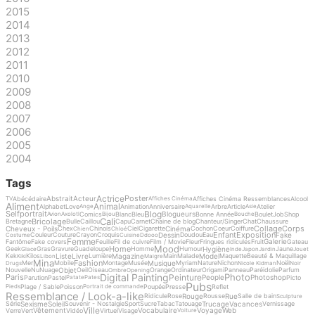
2015
2014
2013
2012
2011
2010
2009
2008
2007
2006
2005
2004
Tags
Actrice
Poster
Abstrait
Acteur
Abécédaire
Affiches Cinéma Ressemblances
Alcool
TV
Affiches Cinéma
Aliment
Animal
Alphabet
Love
Animation
Anniversaire
Arbre
Article
Atelier
Ange
Aquarelle
Asie
Blog
Selfportrait
Blogueurs
Comics
Blanc
Bleu
Bonne Année
Boulet
Job
Shop
Avion
Axolotl
Bijou
Bouche
Cali
Bricolage
Bretagne
Bulle
Caillou
Capu
Carnet
Chaine de blog
Chanteur/Singer
Chat
Chaussure
Collage
Corps
Cheveux - Poils
Cinéma
Chex
Chinois
Ciel
Cigarette
Cochon
Coeur
Coiffure
Chien
Chloé
Enfant
Exposition
Dessin
Fake
Couleur
Couture
Crayon
Croquis
Doudou
Eau
Costume
Cuisine
Ddooo
Femme
Galerie
Fantôme
Fake covers
Feuille
Fil de cuivre
Film / Movie
Fleur
Fringues ridicules
Fruit
Gateau
Mood
Home
Hygiène
Geek
Gras
Gravure
Guadeloupe
Homme
Humour
Jaune
Glace
Inde
Japon
Jardin
Jouet
Liste
Livre
Magazine
Model
Kek
Kilos
Lumière
Main
Malade
Maquette
Beauté & Maquillage
Kiki
Libon
Maigre
Mina
Fashion
Musique
Mer
Mobile
Montage
Musée
Myriam
Nature
Nichon
Noël
Drugs
Nicole Kidman
Noir
Objet
Nouvelle
Nu
Nuage
Oeil
Oiseau
Orange
Ordinateur
Origami
Panneau
Paréidolie
Parfum
Ombre
Opening
Digital Painting
Photo
Peinture
Paris
People
Photoshop
Parution
Pastel
Picto
Patate
Pates
Pubs
Plage / Sable
Poisson
Poupée
Presse
Reflet
Pieds
Portrait de commande
Ressemblance / Look-a-like
Rouge
Rue
Ridicule
Rose
Rousse
Salle de bain
Sculpture
Sexisme
Soleil
Trucage
Vacances
Série
Souvenir - Nostalgie
Sport
Sucre
Tabac
Tatouage
Vernissage
Ville
Vêtement
Vocabulaire
Voyage
Web
Verre
Vert
Vidéo
Virtuel
Visage
Voiture