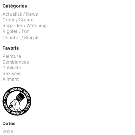
Catégories
Actualité / News
Créer / Create
Regarder / Watching
Rigoler / Fun
Chanter / Sing ♪
Favoris
Peinture
Semblances
Publicité
Sexisme
Aliment
Dates
2026