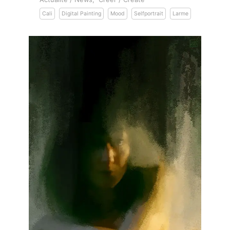
Cali
Digital Painting
Mood
Selfportrait
Larme