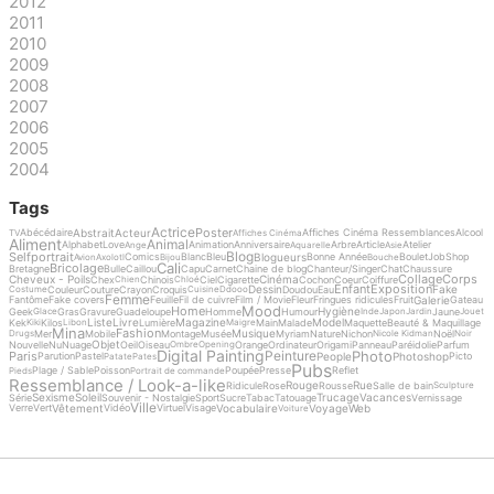
2012
2011
2010
2009
2008
2007
2006
2005
2004
Tags
Actrice
Poster
Abstrait
Acteur
Abécédaire
Affiches Cinéma Ressemblances
Alcool
TV
Affiches Cinéma
Aliment
Animal
Alphabet
Love
Animation
Anniversaire
Arbre
Article
Atelier
Ange
Aquarelle
Asie
Blog
Selfportrait
Blogueurs
Comics
Blanc
Bleu
Bonne Année
Boulet
Job
Shop
Avion
Axolotl
Bijou
Bouche
Cali
Bricolage
Bretagne
Bulle
Caillou
Capu
Carnet
Chaine de blog
Chanteur/Singer
Chat
Chaussure
Collage
Corps
Cheveux - Poils
Cinéma
Chex
Chinois
Ciel
Cigarette
Cochon
Coeur
Coiffure
Chien
Chloé
Enfant
Exposition
Dessin
Fake
Couleur
Couture
Crayon
Croquis
Doudou
Eau
Costume
Cuisine
Ddooo
Femme
Galerie
Fantôme
Fake covers
Feuille
Fil de cuivre
Film / Movie
Fleur
Fringues ridicules
Fruit
Gateau
Mood
Home
Hygiène
Geek
Gras
Gravure
Guadeloupe
Homme
Humour
Jaune
Glace
Inde
Japon
Jardin
Jouet
Liste
Livre
Magazine
Model
Kek
Kilos
Lumière
Main
Malade
Maquette
Beauté & Maquillage
Kiki
Libon
Maigre
Mina
Fashion
Musique
Mer
Mobile
Montage
Musée
Myriam
Nature
Nichon
Noël
Drugs
Nicole Kidman
Noir
Objet
Nouvelle
Nu
Nuage
Oeil
Oiseau
Orange
Ordinateur
Origami
Panneau
Paréidolie
Parfum
Ombre
Opening
Digital Painting
Photo
Peinture
Paris
People
Photoshop
Parution
Pastel
Picto
Patate
Pates
Pubs
Plage / Sable
Poisson
Poupée
Presse
Reflet
Pieds
Portrait de commande
Ressemblance / Look-a-like
Rouge
Rue
Ridicule
Rose
Rousse
Salle de bain
Sculpture
Sexisme
Soleil
Trucage
Vacances
Série
Souvenir - Nostalgie
Sport
Sucre
Tabac
Tatouage
Vernissage
Ville
Vêtement
Vocabulaire
Voyage
Web
Verre
Vert
Vidéo
Virtuel
Visage
Voiture