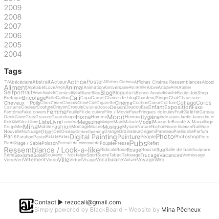
2009
2008
2007
2006
2005
2004
Tags
Actrice
Poster
Abstrait
Acteur
Abécédaire
Affiches Cinéma Ressemblances
Alcool
TV
Affiches Cinéma
Aliment
Animal
Alphabet
Love
Animation
Anniversaire
Arbre
Article
Atelier
Ange
Aquarelle
Asie
Blog
Selfportrait
Blogueurs
Comics
Blanc
Bleu
Bonne Année
Boulet
Job
Shop
Avion
Axolotl
Bijou
Bouche
Cali
Bricolage
Bretagne
Bulle
Caillou
Capu
Carnet
Chaine de blog
Chanteur/Singer
Chat
Chaussure
Collage
Corps
Cheveux - Poils
Cinéma
Chex
Chinois
Ciel
Cigarette
Cochon
Coeur
Coiffure
Chien
Chloé
Enfant
Exposition
Dessin
Fake
Couleur
Couture
Crayon
Croquis
Doudou
Eau
Costume
Cuisine
Ddooo
Femme
Galerie
Fantôme
Fake covers
Feuille
Fil de cuivre
Film / Movie
Fleur
Fringues ridicules
Fruit
Gateau
Mood
Home
Hygiène
Geek
Gras
Gravure
Guadeloupe
Homme
Humour
Jaune
Glace
Inde
Japon
Jardin
Jouet
Liste
Livre
Magazine
Model
Kek
Kilos
Lumière
Main
Malade
Maquette
Beauté & Maquillage
Kiki
Libon
Maigre
Mina
Fashion
Musique
Mer
Mobile
Montage
Musée
Myriam
Nature
Nichon
Noël
Drugs
Nicole Kidman
Noir
Objet
Nouvelle
Nu
Nuage
Oeil
Oiseau
Orange
Ordinateur
Origami
Panneau
Paréidolie
Parfum
Ombre
Opening
Digital Painting
Photo
Peinture
Paris
People
Photoshop
Parution
Pastel
Picto
Patate
Pates
Pubs
Plage / Sable
Poisson
Poupée
Presse
Reflet
Pieds
Portrait de commande
Ressemblance / Look-a-like
Rouge
Rue
Ridicule
Rose
Rousse
Salle de bain
Sculpture
Sexisme
Soleil
Trucage
Vacances
Série
Souvenir - Nostalgie
Sport
Sucre
Tabac
Tatouage
Vernissage
Ville
Vêtement
Vocabulaire
Voyage
Web
Verre
Vert
Vidéo
Virtuel
Visage
Voiture
Contact ►
rezocali@gmail.com
Simply powered by BlackBoard - Website by
Mina Pêcheux